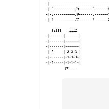
-|-------------------------------
-|-3-----------/9-------8-------5
-|-3-----------/9-------8-------5
-|-1-----------/7-------6-------3
                                     
   fill1   fill2

-|-------|-------|

-|-------|-------|

-|-------|-------|

-|-3-----|-3-3-3-|

-|-3-----|-3-3-3-|

-|-1-----|-1-1-1-|
