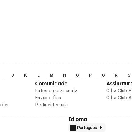
I
J
K
L
M
N
O
P
Q
R
S
Comunidade
Assinatur
Entrar ou criar conta
Cifra Club 
Enviar cifras
Cifra Club 
ordes
Pedir videoaula
Idioma
Português