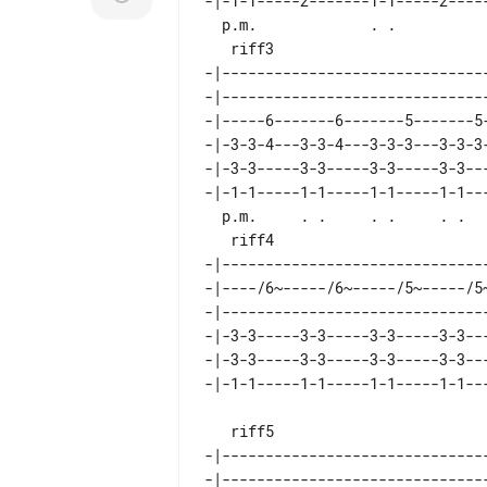
-|-1-1-----2-------1-1-----2-----
  p.m.             . .

   riff3

-|------------------------------
-|------------------------------
-|-----6-------6-------5-------5
-|-3-3-4---3-3-4---3-3-3---3-3-3
-|-3-3-----3-3-----3-3-----3-3--
-|-1-1-----1-1-----1-1-----1-1--
  p.m.     . .     . .     . .     . .     . .     . .     . .

   riff4

-|------------------------------
-|----/6~-----/6~-----/5~-----/5
-|------------------------------
-|-3-3-----3-3-----3-3-----3-3--
-|-3-3-----3-3-----3-3-----3-3--
-|-1-1-----1-1-----1-1-----1-1--
   riff5

-|-------------------------------
-|-------------------------------