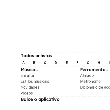
Todos artistas
A
B
C
D
E
F
G
H
Músicas
Ferramentas
Em alta
Afinador
Estilos musicais
Metrônomo
Novidades
Dicionário de ac
Videos
Baixe o aplicativo