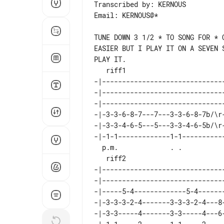
Transcribed by: KERNOUS

Email: KERNOUS@*

TUNE DOWN 3 1/2 * TO SONG FOR * C
EASIER BUT I PLAY IT ON A SEVEN 
PLAY IT.

   riff1

-|-------------------------------
-|-------------------------------
-|-------------------------------
-|-3-3-6-8-7---7---3-3-6-8-7b/\r-
-|-3-3-4-6-5---5---3-3-4-6-5b/\r-
-|-1-1-------------1-1-----------
  p.m.             . .

   riff2

-|-------------------------------
-|-------------------------------
-|-3-3-3-2-4-------3-3-3-2-4---8-
-|-3-3-----4-------3-3-----4---6-