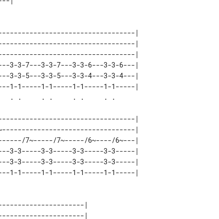
--|

-----------------------------------|

-----------------------------------|

-----------------------------------|

---3-3-7---3-3-7---3-3-6---3-3-6---|

---3-3-5---3-3-5---3-3-4---3-3-4---|

---1-1-----1-1-----1-1-----1-1-----|

-----------------------------------|

~----------------------------------|

------/7~-----/7~-----/6~----/6~---|

---3-3-----3-3-----3-3-----3-3-----|

---3-3-----3-3-----3-3-----3-3-----|

---1-1-----1-1-----1-1-----1-1-----|

---------------------|

---------------------|
