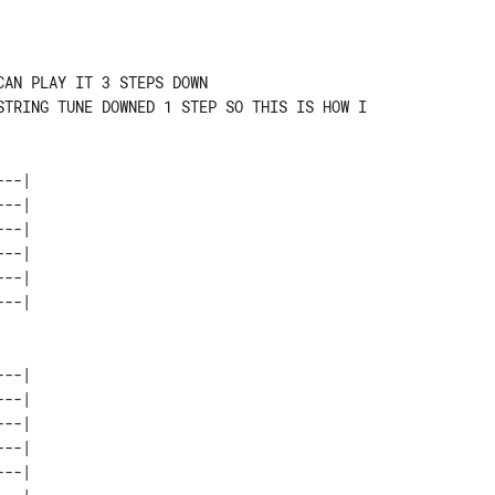
AN PLAY IT 3 STEPS DOWN

STRING TUNE DOWNED 1 STEP SO THIS IS HOW I

--|

--|

--|

--|

--|

--|

--|

--|

--|

--|
