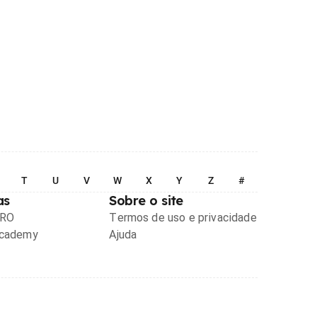
T
U
V
W
X
Y
Z
#
as
Sobre o site
PRO
Termos de uso e privacidade
Academy
Ajuda