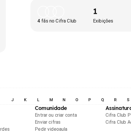
1
4
fãs no Cifra Club
Exibições
I
J
K
L
M
N
O
P
Q
R
S
Comunidade
Assinatur
Entrar ou criar conta
Cifra Club 
Enviar cifras
Cifra Club 
ordes
Pedir videoaula