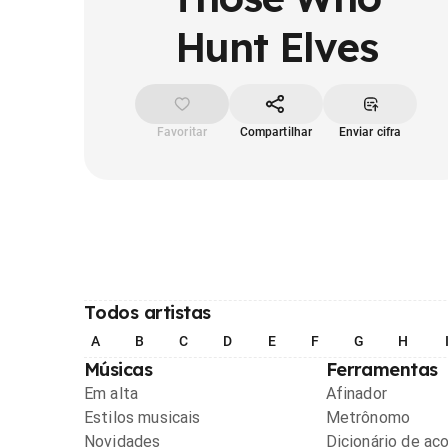
Hunt Elves
Favoritar
Compartilhar
Enviar cifra
Todos artistas
A
B
C
D
E
F
G
H
Músicas
Ferramentas
Em alta
Afinador
Estilos musicais
Metrônomo
Novidades
Dicionário de ac