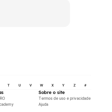
T
U
V
W
X
Y
Z
#
as
Sobre o site
PRO
Termos de uso e privacidade
Academy
Ajuda