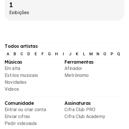
1
Exibições
Todos artistas
A
B
C
D
E
F
G
H
I
J
K
L
M
N
O
P
Q
R
Músicas
Ferramentas
Em alta
Afinador
Estilos musicais
Metrônomo
Novidades
Videos
Comunidade
Assinaturas
Entrar ou criar conta
Cifra Club PRO
Enviar cifras
Cifra Club Academy
Pedir videoaula