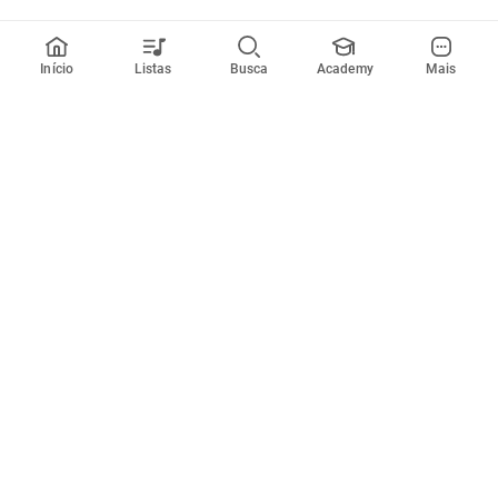
Início
Listas
Busca
Academy
Mais
Todos artistas
A
B
C
D
E
F
G
H
I
J
K
L
M
N
O
P
Q
R
Músicas
Ferramentas
Em alta
Afinador
Estilos musicais
Metrônomo
Novidades
Videos
Comunidade
Assinaturas
Entrar ou criar conta
Cifra Club PRO
Enviar cifras
Cifra Club Academy
Pedir videoaula