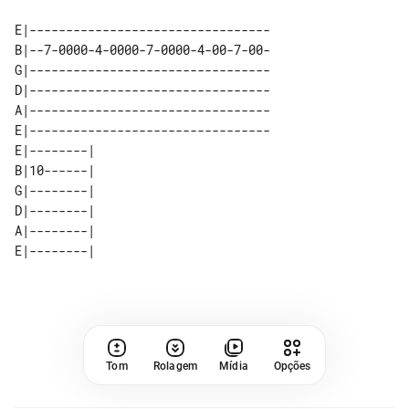
E|---------------------------------

B|--7-0000-4-0000-7-0000-4-00-7-00-

G|---------------------------------

D|---------------------------------

A|---------------------------------

E|---------------------------------

E|--------| 

B|10------| 

G|--------| 

D|--------| 

A|--------| 

Tom
Rolagem
Mídia
Opções