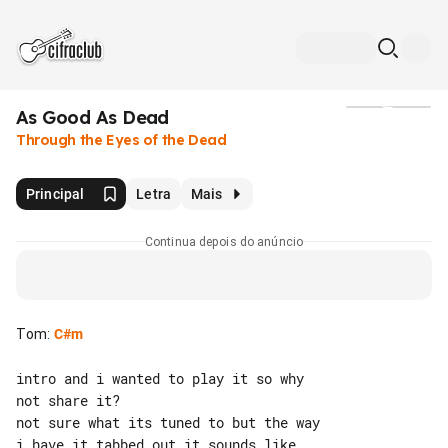
As Good As Dead
Mídia
Through the Eyes of the Dead
Principal
Letra
Mais
Continua depois do anúncio
Tom
:
C#m
intro and i wanted to play it so why 

not share it?

not sure what its tuned to but the way 

i have it tabbed out it sounds like
