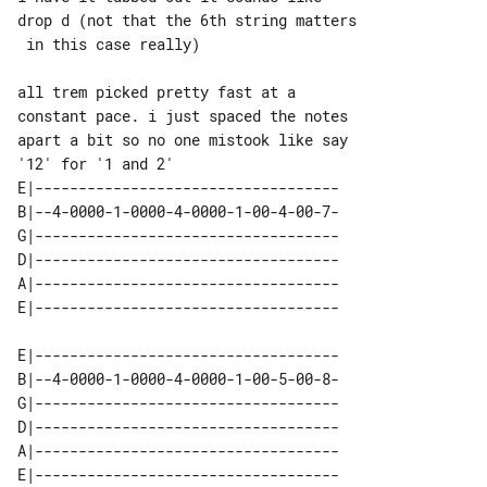
drop d (not that the 6th string matters

 in this case really)

all trem picked pretty fast at a 

apart a bit so no one mistook like say 

E|-----------------------------------

B|--4-0000-1-0000-4-0000-1-00-4-00-7-

G|-----------------------------------

D|-----------------------------------

A|-----------------------------------

E|-----------------------------------

B|--4-0000-1-0000-4-0000-1-00-5-00-8-

G|-----------------------------------

D|-----------------------------------

A|-----------------------------------
