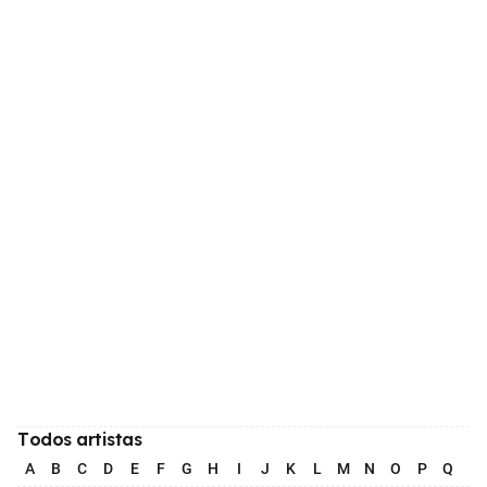
Todos artistas
A
B
C
D
E
F
G
H
I
J
K
L
M
N
O
P
Q
R