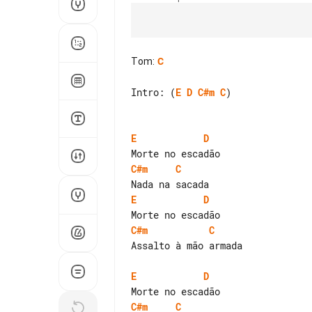
Tom
:
C
Intro: (
E
D
C#m
C
)

E
D
C#m
C
E
D
C#m
C
Assalto à mão armada

E
D
C#m
C