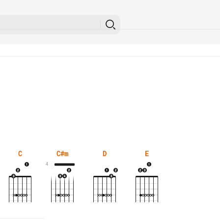
C
C#m
D
E
4