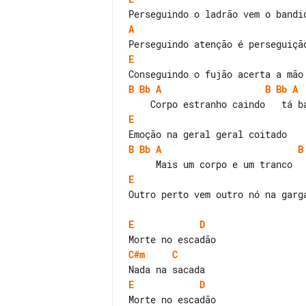
A
E
B
Bb
A
B
Bb
A
E
B
Bb
A
B
E
Outro perto vem outro nó na garga
E
D
C#m
C
E
D