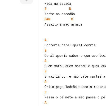
E
D
C#m
C
Assalto à mão armada

A
E
A
E
A
E
A