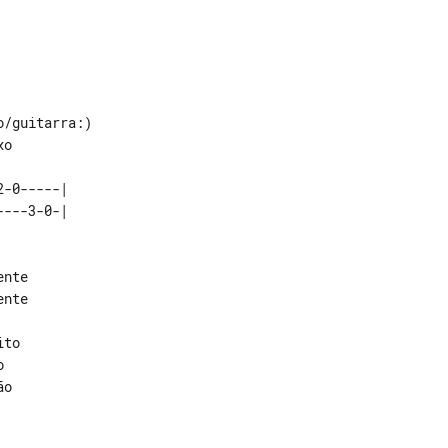
/guitarra:)

-0-----| 

nte

nte

to



o
