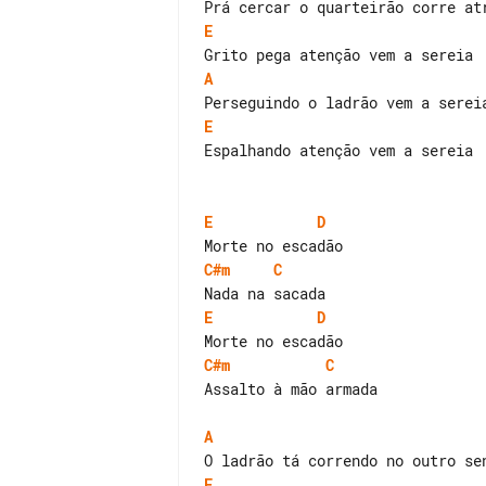
E
A
E
Espalhando atenção vem a sereia

E
D
C#m
C
E
D
C#m
C
Assalto à mão armada

A
E