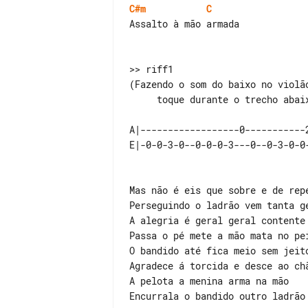
C#m
C
Assalto à mão armada

>> riff1

(Fazendo o som do baixo no violão
     toque durante o trecho abaixo

A|------------------0-----------2
Mas não é eis que sobre e de repe
Perseguindo o ladrão vem tanta ge
A alegria é geral geral contente

Passa o pé mete a mão mata no pei
O bandido até fica meio sem jeito
Agradece á torcida e desce ao chã
A pelota a menina arma na mão

Encurrala o bandido outro ladrão
