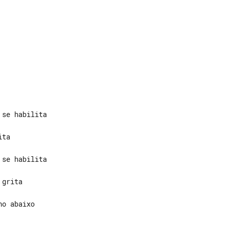
grita

o abaixo
