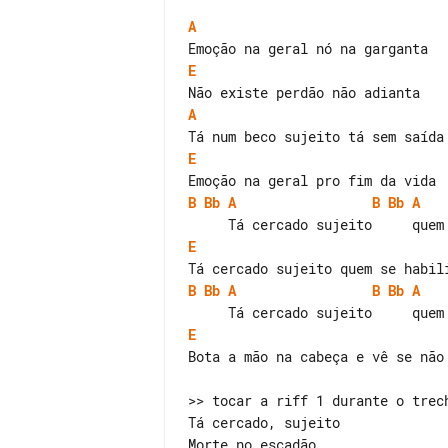
A
E
A
E
B
Bb
A
B
Bb
A
E
B
Bb
A
B
Bb
A
E
Bota a mão na cabeça e vê se não 
>> tocar a riff 1 durante o trech
Tá cercado, sujeito

Morte no escadão
