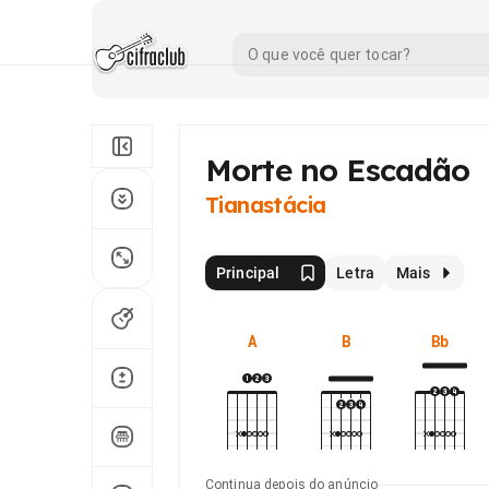
Morte no Escadão
Tianastácia
Principal
Letra
Mais
A
B
Bb
Continua depois do anúncio