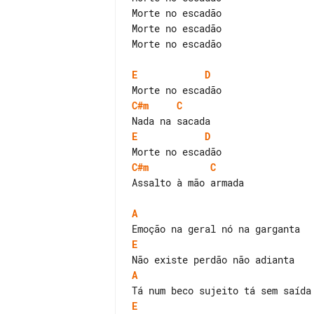
Morte no escadão

Morte no escadão

Morte no escadão

E
D
C#m
C
E
D
C#m
C
Assalto à mão armada

A
E
A
E