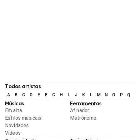
Todos artistas
A
B
C
D
E
F
G
H
I
J
K
L
M
N
O
P
Q
R
Músicas
Ferramentas
Em alta
Afinador
Estilos musicais
Metrônomo
Novidades
Videos