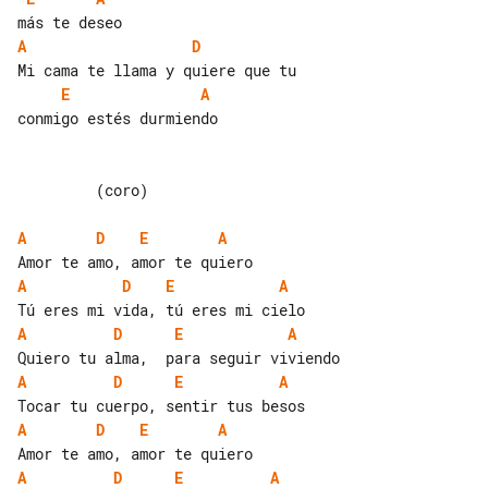
A
D
E
A
conmigo estés durmiendo

         (coro)

A
D
E
A
A
D
E
A
A
D
E
A
A
D
E
A
A
D
E
A
A
D
E
A