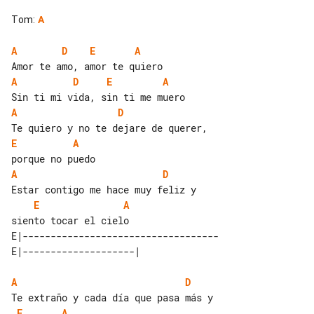
Tom
:
A
A
D
E
A
A
D
E
A
A
D
E
A
A
D
E
A
E|-----------------------------------

A
D
E
A