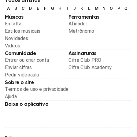
A
B
C
D
E
F
G
H
I
J
K
L
M
N
O
P
Q
R
Músicas
Ferramentas
Em alta
Afinador
Estilos musicais
Metrônomo
Novidades
Videos
Comunidade
Assinaturas
Entrar ou criar conta
Cifra Club PRO
Enviar cifras
Cifra Club Academy
Pedir videoaula
Sobre o site
Termos de uso e privacidade
Ajuda
Baixe o aplicativo