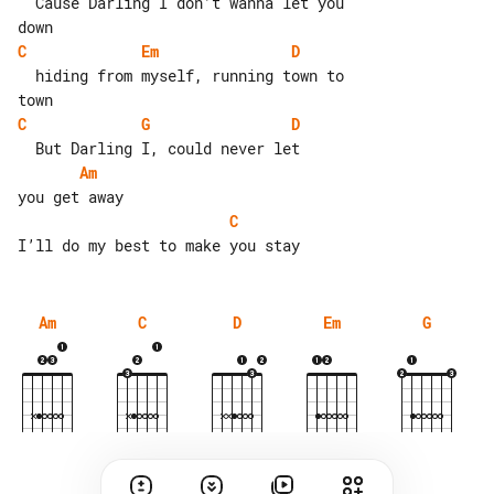
  Cause Darling I don’t wanna let you 

C
Em
D
  hiding from myself, running town to 

C
G
D
Am
C
Am
C
D
Em
G