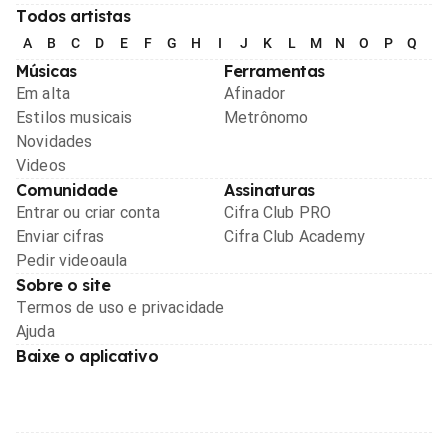
Todos artistas
A
B
C
D
E
F
G
H
I
J
K
L
M
N
O
P
Q
R
Músicas
Ferramentas
Em alta
Afinador
Estilos musicais
Metrônomo
Novidades
Videos
Comunidade
Assinaturas
Entrar ou criar conta
Cifra Club PRO
Enviar cifras
Cifra Club Academy
Pedir videoaula
Sobre o site
Termos de uso e privacidade
Ajuda
Baixe o aplicativo