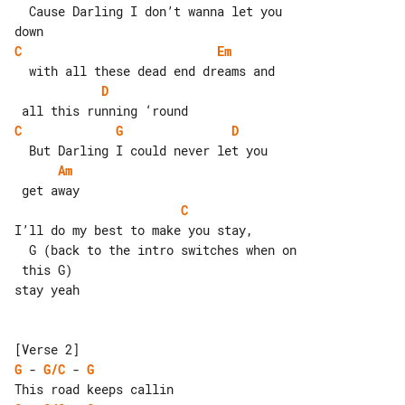
  Cause Darling I don’t wanna let you 

C
Em
D
C
G
D
Am
C
I’ll do my best to make you stay,

  G (back to the intro switches when on

 this G)

stay yeah

G
 - 
G/C
 - 
G