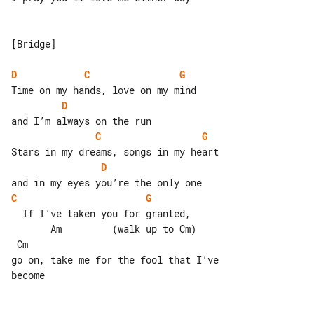
[Bridge]

D
C
G
D
C
G
D
C
G
  If I’ve taken you for granted,

       Am         (walk up to Cm)      

 Cm

go on, take me for the fool that I’ve 

become
