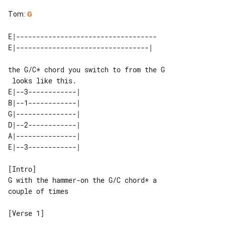
Tom
:
G
E|-----------------------------------

the G/C* chord you switch to from the G

E|--3------------| 

B|--1------------| 

G|---------------| 

D|--2------------| 

A|---------------| 

[Intro]

G with the hammer-on the G/C chord* a 

couple of times

[Verse 1]
