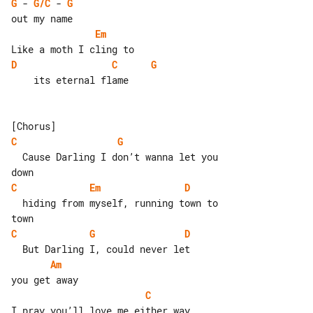
G
 - 
G/C
 - 
G
Em
D
C
G
    its eternal flame

C
G
  Cause Darling I don’t wanna let you 

C
Em
D
  hiding from myself, running town to 

C
G
D
Am
C
I pray you’ll love me either way
