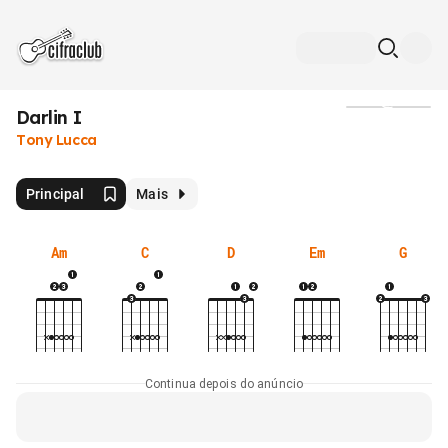
Darlin I
Mídia
Tony Lucca
Principal
Mais
Am
C
D
Em
G
Continua depois do anúncio