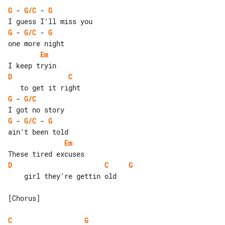
G
 - 
G/C
 - 
G
G
 - 
G/C
 - 
G
Em
D
C
G
 - 
G/C
G
 - 
G/C
 - 
G
Em
D
C
G
    girl they’re gettin old

[Chorus]

C
G