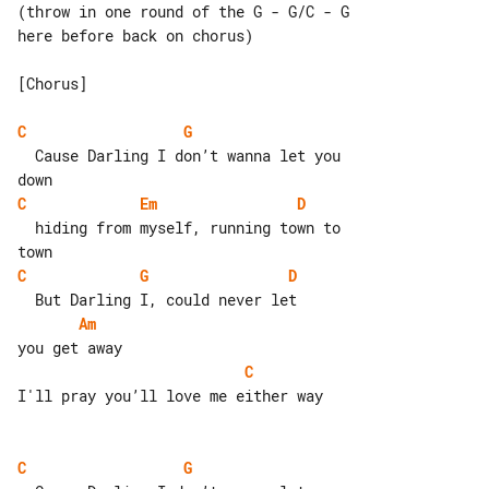
(throw in one round of the G - G/C - G 

here before back on chorus)

[Chorus]

C
G
  Cause Darling I don’t wanna let you 

C
Em
D
  hiding from myself, running town to 

C
G
D
Am
C
I'll pray you’ll love me either way

C
G