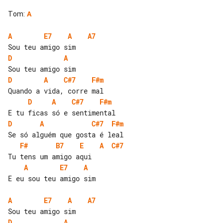
Tom
:
A
A
E7
A
A7
D
A
D
A
C#7
F#m
D
A
C#7
F#m
D
A
C#7
F#m
F#
B7
E
A
C#7
A
E7
A
E eu sou teu amigo sim

A
E7
A
A7
D
A