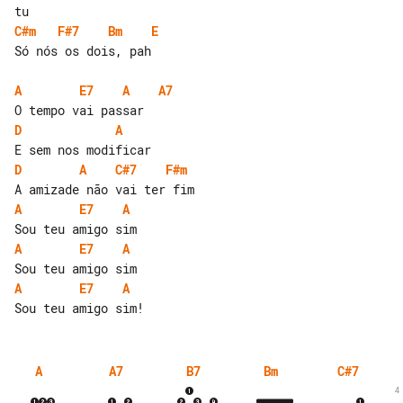
C#m
F#7
Bm
E
Só nós os dois, pah

A
E7
A
A7
D
A
D
A
C#7
F#m
A
E7
A
A
E7
A
A
E7
A
A
A7
B7
Bm
C#7
4