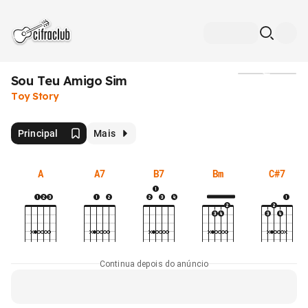
Sou Teu Amigo Sim
Mídia
Toy Story
Principal
Mais
A
A7
B7
Bm
C#7
Continua depois do anúncio