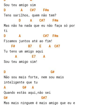
D
A
C#7
F#m
D
A
C#7
F#m
Mas não ha nada que eu não faça só por 

D
A
C#7
F#m
F#
B7
E
A
C#7
A
E7
A
Sou teu amigo sim!

D
G#
Não sou mais forte, nem sou mais 

A
G#
A
G#
G#7
Mas mais ninguem é mais amigo que eu e 
