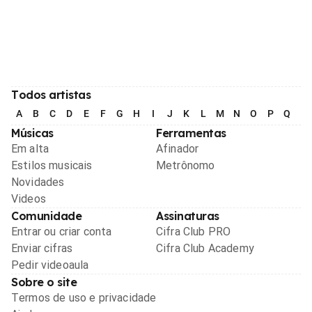
Todos artistas
A
B
C
D
E
F
G
H
I
J
K
L
M
N
O
P
Q
R
Músicas
Ferramentas
Em alta
Afinador
Estilos musicais
Metrônomo
Novidades
Videos
Comunidade
Assinaturas
Entrar ou criar conta
Cifra Club PRO
Enviar cifras
Cifra Club Academy
Pedir videoaula
Sobre o site
Termos de uso e privacidade