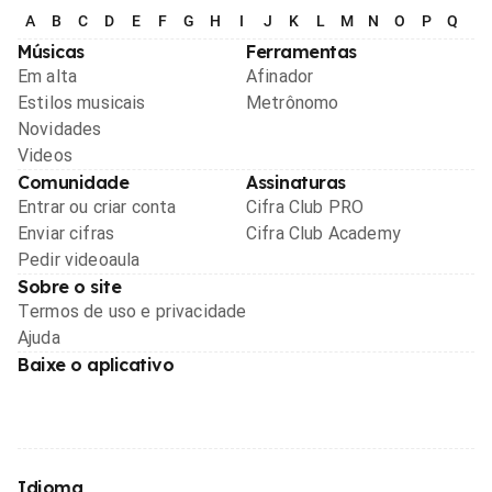
A
B
C
D
E
F
G
H
I
J
K
L
M
N
O
P
Q
R
Músicas
Ferramentas
Em alta
Afinador
Estilos musicais
Metrônomo
Novidades
Videos
Comunidade
Assinaturas
Entrar ou criar conta
Cifra Club PRO
Enviar cifras
Cifra Club Academy
Pedir videoaula
Sobre o site
Termos de uso e privacidade
Ajuda
Baixe o aplicativo
Idioma