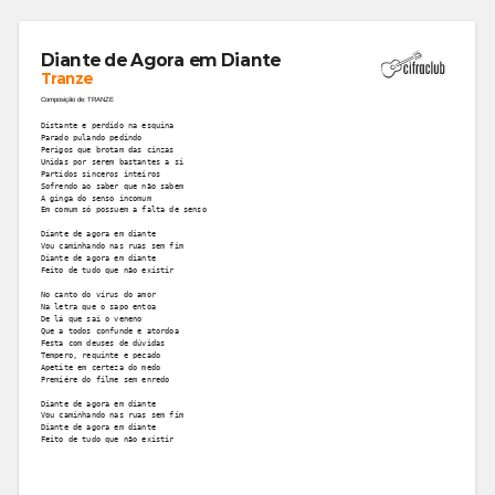
Diante de Agora em Diante
Tranze
Composição de: TRANZE
Distante e perdido na esquina
Parado pulando pedindo
Perigos que brotam das cinzas
Unidas por serem bastantes a si
Partidos sinceros inteiros
Sofrendo ao saber que não sabem
A ginga do senso incomum
Em comum só possuem a falta de senso
Diante de agora em diante
Vou caminhando nas ruas sem fim
Diante de agora em diante
Feito de tudo que não existir
No canto do vírus do amor
Na letra que o sapo entoa
De lá que sai o veneno 
Que a todos confunde e atordoa
Festa com deuses de dúvidas
Tempero, requinte e pecado
Apetite em certeza do medo
Premiére do filme sem enredo
Diante de agora em diante
Vou caminhando nas ruas sem fim
Diante de agora em diante
Feito de tudo que não existir