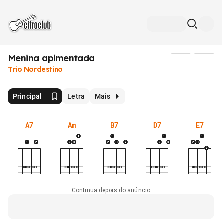
Menina apimentada
Mídia
Trio Nordestino
Principal
Letra
Mais
A7
Am
B7
D7
E7
Continua depois do anúncio