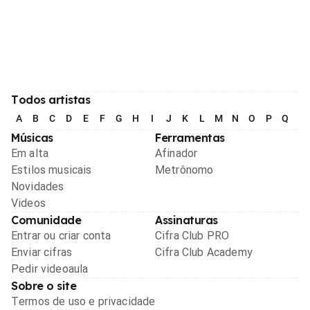
Todos artistas
A
B
C
D
E
F
G
H
I
J
K
L
M
N
O
P
Q
R
Músicas
Ferramentas
Em alta
Afinador
Estilos musicais
Metrônomo
Novidades
Videos
Comunidade
Assinaturas
Entrar ou criar conta
Cifra Club PRO
Enviar cifras
Cifra Club Academy
Pedir videoaula
Sobre o site
Termos de uso e privacidade