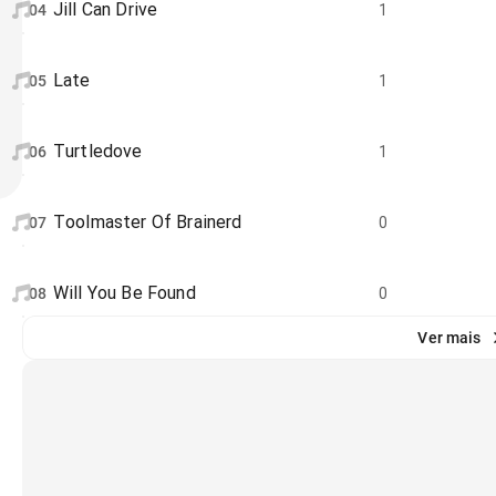
Jill Can Drive
04
1
Late
05
1
Turtledove
06
1
Toolmaster Of Brainerd
07
0
Will You Be Found
08
0
Ver mais