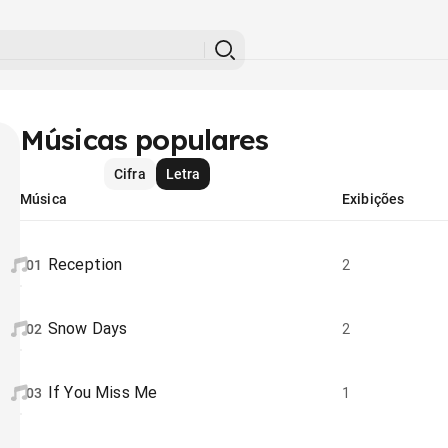
Músicas populares
Cifra
Letra
Música
Exibições
Reception
01
2
Snow Days
02
2
If You Miss Me
03
1