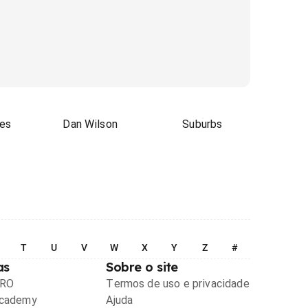
es
Dan Wilson
Suburbs
T
U
V
W
X
Y
Z
#
as
Sobre o site
PRO
Termos de uso e privacidade
Academy
Ajuda