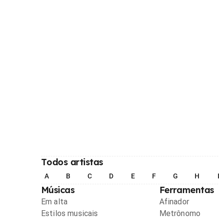
Todos artistas
A
B
C
D
E
F
G
H
Músicas
Ferramentas
Em alta
Afinador
Estilos musicais
Metrônomo