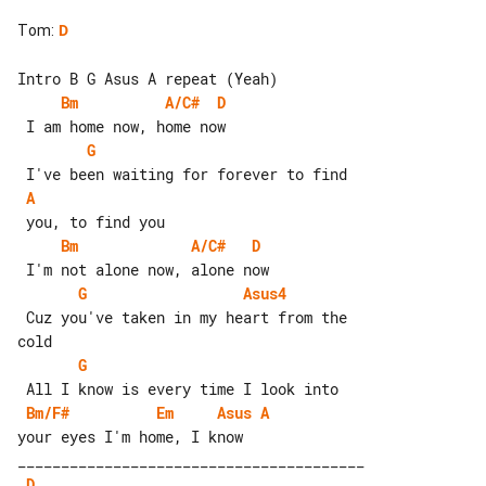
Tom
:
D
Bm
A/C#
D
G
A
Bm
A/C#
D
G
Asus4
 Cuz you've taken in my heart from the 

G
Bm/F#
Em
Asus
A
your eyes I'm home, I know

D