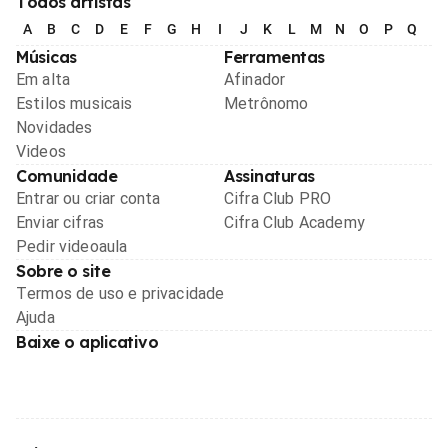
Todos artistas
A
B
C
D
E
F
G
H
I
J
K
L
M
N
O
P
Q
R
Músicas
Ferramentas
Em alta
Afinador
Estilos musicais
Metrônomo
Novidades
Videos
Comunidade
Assinaturas
Entrar ou criar conta
Cifra Club PRO
Enviar cifras
Cifra Club Academy
Pedir videoaula
Sobre o site
Termos de uso e privacidade
Ajuda
Baixe o aplicativo