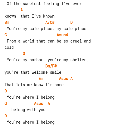
A
Bm
A/C#
D
G
Asus4
 From a world that can be so cruel and 

G
Bm/F#
Em
Asus
A
D
G
Asus
A
D