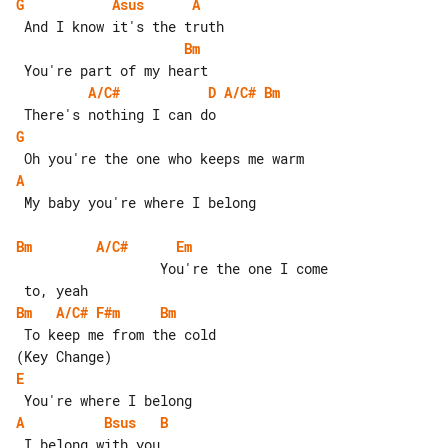
G
Asus
A
Bm
A/C#
D
A/C#
Bm
G
A
 My baby you're where I belong

Bm
A/C#
Em
                  You're the one I come

Bm
A/C#
F#m
Bm
 To keep me from the cold

E
A
Bsus
B