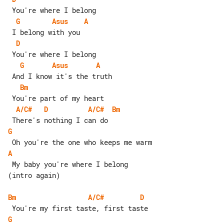
G
Asus
A
D
G
Asus
A
Bm
A/C#
D
A/C#
Bm
G
A
 My baby you're where I belong      

(intro again)

Bm
A/C#
D
G