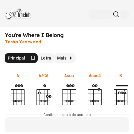
You're Where I Belong
Mídia
Trisha Yearwood
Principal
Letra
Mais
A
A/C#
Asus
Asus4
B
Continua depois do anúncio