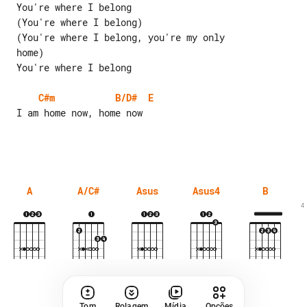
 You're where I belong

 (You're where I belong)

 (You're where I belong, you're my only

 home)

 You're where I belong

C#m
B/D#
E
 I am home now, home now

A
A/C#
Asus
Asus4
B
4
Tom
Rolagem
Mídia
Opções