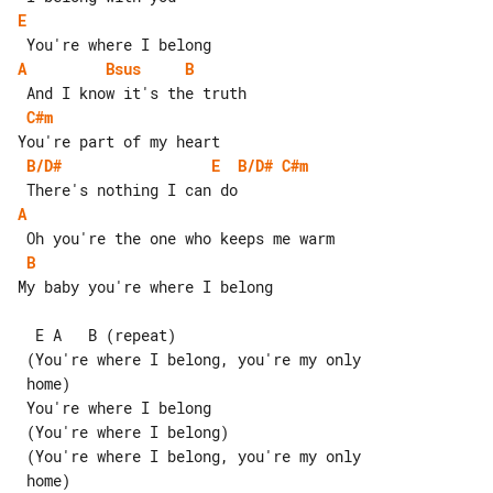
E
A
Bsus
B
C#m
B/D#
E
B/D#
C#m
A
B
My baby you're where I belong

  E A   B (repeat)

 (You're where I belong, you're my only

 home)

 You're where I belong

 (You're where I belong)

 (You're where I belong, you're my only

 home)
