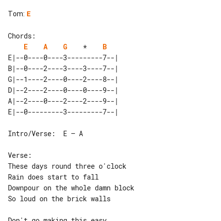
Tom
:
E
Chords:

E
A
G
    *    
B
E|--0----0----3---------7--| 

B|--0----2----3----3----7--| 

G|--1----2----0----2----8--| 

D|--2----2----0----0----9--| 

A|--2----0----2----2----9--| 

Intro/Verse:  E – A

Verse:

These days round three o'clock

Rain does start to fall

Downpour on the whole damn block

So loud on the brick walls

Don't go making this easy
