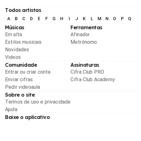
Todos artistas
A
B
C
D
E
F
G
H
I
J
K
L
M
N
O
P
Q
R
Músicas
Ferramentas
Em alta
Afinador
Estilos musicais
Metrônomo
Novidades
Videos
Comunidade
Assinaturas
Entrar ou criar conta
Cifra Club PRO
Enviar cifras
Cifra Club Academy
Pedir videoaula
Sobre o site
Termos de uso e privacidade
Ajuda
Baixe o aplicativo