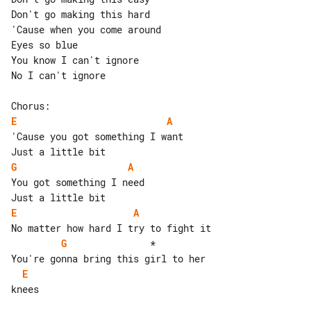
Don't go making this hard

'Cause when you come around

Eyes so blue

You know I can't ignore

No I can't ignore

E
A
'Cause you got something I want

G
A
You got something I need

E
A
G
               *          

E
knees
