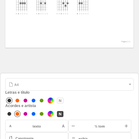
1
2
3
1
2
1
2
1
2
3
Página 1 /
1
Letras e título
Acordes e artista
-
texto
½ tom
Capotraste
exibir
A