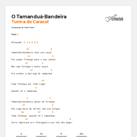
O Tamanduá-Bandeira
Turma do Caracol
Composição de: André Cerino
A
Tom:
Afinação:
E A D G B E
A7
D
Tamanduá-bandeira saiu pra caçar
A7
D
Foi pegar formiga para o seu jantar
A7
D
Mas uma formiga é muito pouco
A7
D
Pra encher a barriga do tamanduá
A7
Foge formiga por todo lugar
D
Quando vê o tamanduá
A
D
Tamanduá-bandeira gosta de formiga
A7
D
Ele suga mais de 30 mil com sua língua
Em
A7
D
Toda formiga, quando vê o tamanduá,
A7
D
Corre depressa pro formigueiro pra ele não pegar
A
A7
D
Em