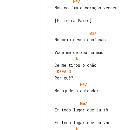
F#7
Mas no fim o coração venceu

[Primeira Parte]

Bm7
No meio dessa confusão

A
D/F#
G
F#7
Me ajude a entender

Bm7
Em todo lugar que eu tô

A