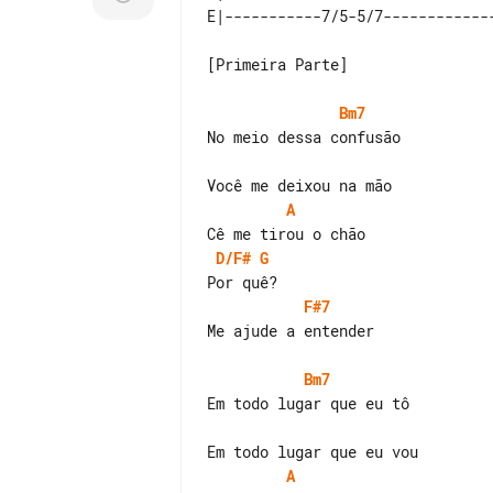
[Primeira Parte]

Bm7
No meio dessa confusão

A
D/F#
G
F#7
Me ajude a entender

Bm7
Em todo lugar que eu tô

A