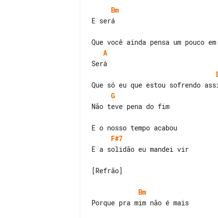
Bm
E será

A
G
Não teve pena do fim

F#7
E a solidão eu mandei vir

[Refrão]

Bm
Porque pra mim não é mais
