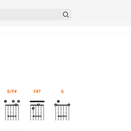
D/F#
F#7
G