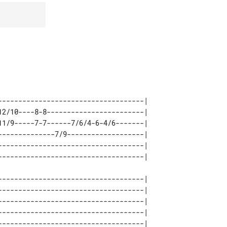
------------------------------------| 

12/10----8-8------------------------| 

11/9-----7-7------7/6/4-6-4/6-------| 

--------------7/9-------------------| 

------------------------------------| 

------------------------------------| 

------------------------------------| 

------------------------------------| 

------------------------------------| 

------------------------------------| 
