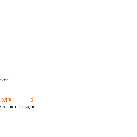
D/F#
G