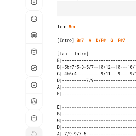
Tom
:
Bm
[Intro] 
Bm7
A
D/F#
G
F#7
[Tab - Intro]

E|------------------------------
B|-5br7r5-3-5/7--10/12--10---10/
G|-4b6r4----------9/11---9----9/
D|----------7/9-----------------
A|------------------------------
E|------------------------------
B|------------------------------
G|------------------------------
D|------------------------------
A|-7/9-9/7-5--------------------