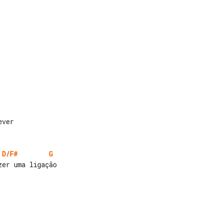
D/F#
G