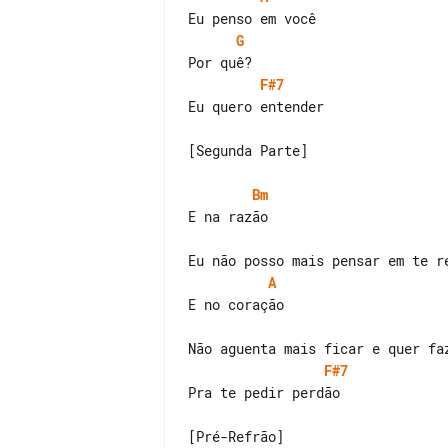
G
F#7
Eu quero entender

[Segunda Parte]

Bm
E na razão

A
F#7
Pra te pedir perdão

[Pré-Refrão]
