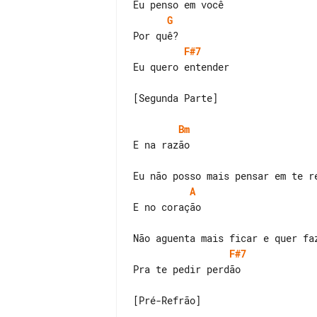
G
F#7
Eu quero entender

[Segunda Parte]

Bm
E na razão

A
F#7
Pra te pedir perdão

[Pré-Refrão]
