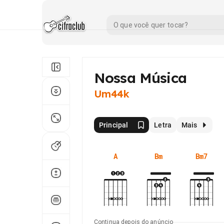
Nossa Música
Um44k
Principal
Letra
Mais
A
Bm
Bm7
Continua depois do anúncio