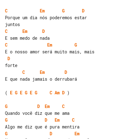
C
Em
G
D
Porque um dia nós poderemos estar 

C
Em
D
C
Em
G
D
C
Em
D
E que nada jamais o derrubará

( 
E
G
E
G
E
G
C
Am
D
 )

G
D
Em
C
G
D
Em
C
G
D
Em