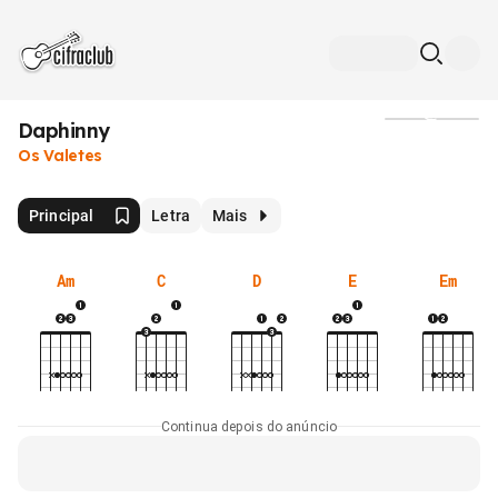
Daphinny
Mídia
Os Valetes
Principal
Letra
Mais
Am
C
D
E
Em
Continua depois do anúncio