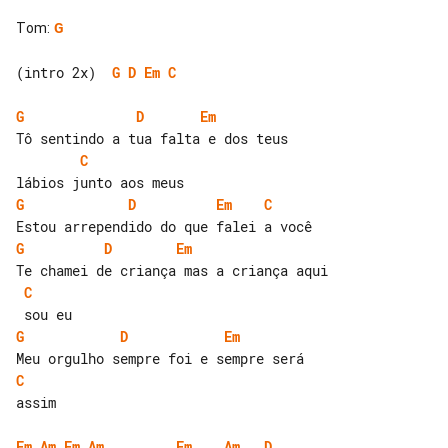
Tom
:
G
(intro 2x)  
G
D
Em
C
G
D
Em
C
G
D
Em
C
G
D
Em
C
G
D
Em
C
assim

Em
Am
Em
Am
Em
Am
D