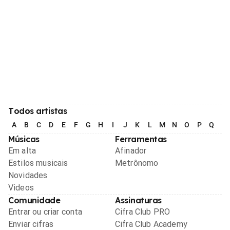
Todos artistas
A
B
C
D
E
F
G
H
I
J
K
L
M
N
O
P
Q
R
Músicas
Ferramentas
Em alta
Afinador
Estilos musicais
Metrônomo
Novidades
Videos
Comunidade
Assinaturas
Entrar ou criar conta
Cifra Club PRO
Enviar cifras
Cifra Club Academy