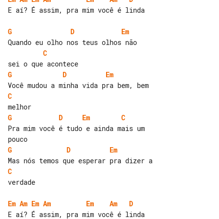
E aí? É assim, pra mim você é linda

G
D
Em
C
G
D
Em
C
G
D
Em
C
Pra mim você é tudo e ainda mais um 

G
D
Em
C
verdade

Em
Am
Em
Am
Em
Am
D
E aí? É assim, pra mim você é linda
