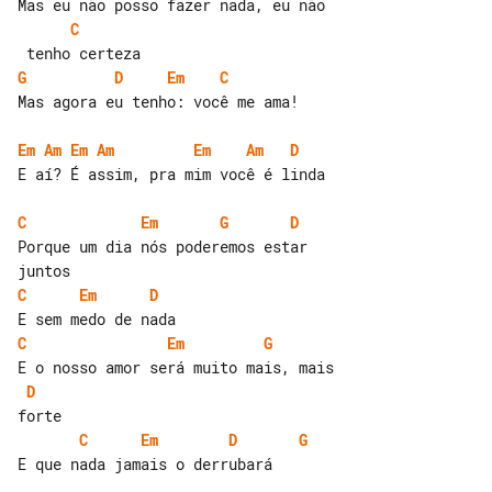
C
G
D
Em
C
Mas agora eu tenho: você me ama!

Em
Am
Em
Am
Em
Am
D
E aí? É assim, pra mim você é linda

C
Em
G
D
Porque um dia nós poderemos estar 

C
Em
D
C
Em
G
D
C
Em
D
G