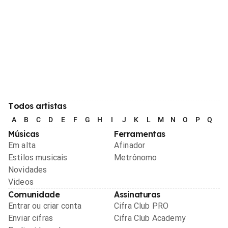
Todos artistas
A
B
C
D
E
F
G
H
I
J
K
L
M
N
O
P
Q
R
Músicas
Ferramentas
Em alta
Afinador
Estilos musicais
Metrônomo
Novidades
Videos
Comunidade
Assinaturas
Entrar ou criar conta
Cifra Club PRO
Enviar cifras
Cifra Club Academy