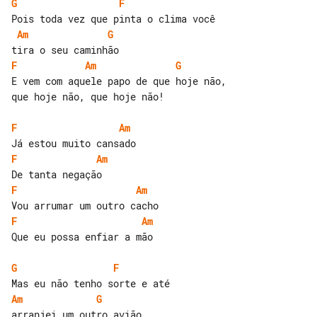
G
F
Am
G
F
Am
G
E vem com aquele papo de que hoje não, 

que hoje não, que hoje não!

F
Am
F
Am
F
Am
F
Am
Que eu possa enfiar a mão

G
F
Am
G