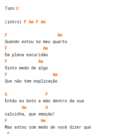
Tom
:
C
(intro) 
F
Am
F
Am
F
Am
F
Am
F
Am
F
Am
Que não tem explicação

G
F
Am
G
F
Am
G