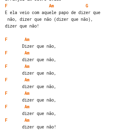
F
Am
G
E ela veio com aquele papo de dizer que

 não, dizer que não (dizer que não), 

dizer que não!

F
Am
F
Am
F
Am
F
Am
F
Am
F
Am
F
Am