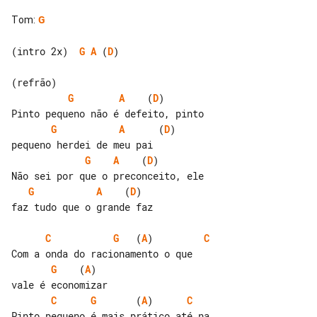
Tom
:
G
(intro 2x)  
G
A
 (
D
)

G
A
    (
D
)     

G
A
      (
D
)

G
A
    (
D
)          

G
A
    (
D
)

faz tudo que o grande faz

C
G
   (
A
)         
C
G
    (
A
)

C
G
       (
A
)      
C