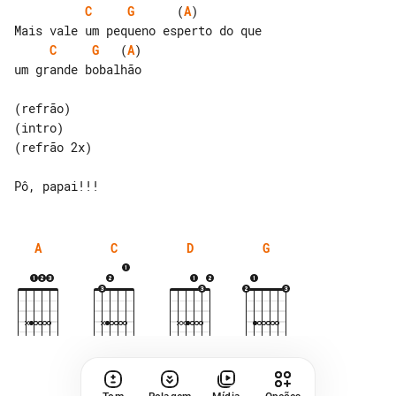
C
G
      (
A
)          

C
G
   (
A
)

um grande bobalhão

(refrão)

(intro)

(refrão 2x)

A
C
D
G