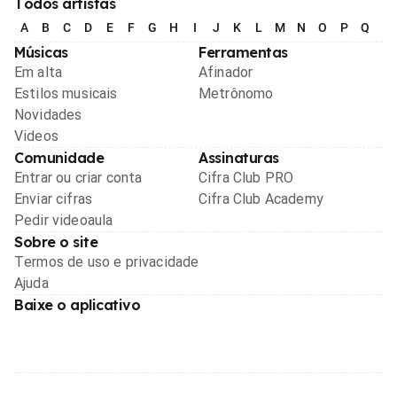
Todos artistas
A
B
C
D
E
F
G
H
I
J
K
L
M
N
O
P
Q
R
Músicas
Ferramentas
Em alta
Afinador
Estilos musicais
Metrônomo
Novidades
Videos
Comunidade
Assinaturas
Entrar ou criar conta
Cifra Club PRO
Enviar cifras
Cifra Club Academy
Pedir videoaula
Sobre o site
Termos de uso e privacidade
Ajuda
Baixe o aplicativo