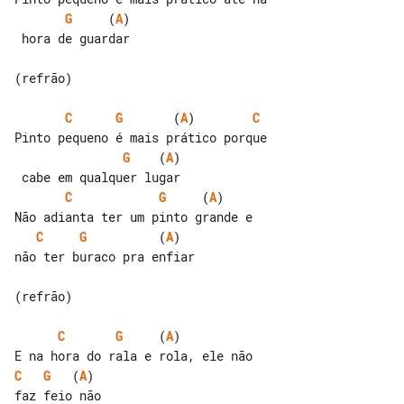
G
     (
A
)

 hora de guardar

(refrão)

C
G
       (
A
)        
C
G
    (
A
)

C
G
     (
A
)       

C
G
          (
A
)

não ter buraco pra enfiar

(refrão)

C
G
     (
A
)            

C
G
   (
A
)
