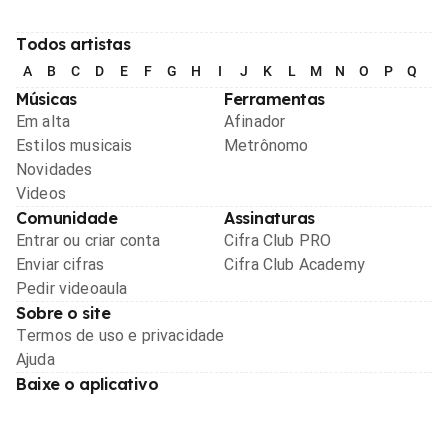
Todos artistas
A
B
C
D
E
F
G
H
I
J
K
L
M
N
O
P
Q
R
Músicas
Ferramentas
Em alta
Afinador
Estilos musicais
Metrônomo
Novidades
Videos
Comunidade
Assinaturas
Entrar ou criar conta
Cifra Club PRO
Enviar cifras
Cifra Club Academy
Pedir videoaula
Sobre o site
Termos de uso e privacidade
Ajuda
Baixe o aplicativo