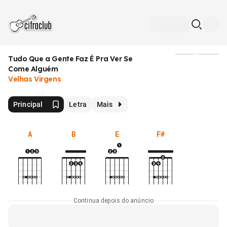
Tudo Que a Gente Faz É Pra Ver Se
Mídia
Come Alguém
Velhas Virgens
Principal
Letra
Mais
A
B
E
F#
Continua depois do anúncio