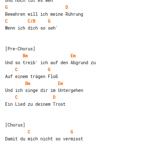
G
D
C
C/B
G
Wenn ich dich so seh'

Bm
Em
C
G
Bm
Em
C
D
Ein Lied zu deinem Trost

C
G