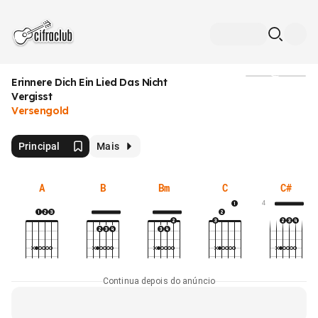
Erinnere Dich Ein Lied Das Nicht
Mídia
Vergisst
Versengold
Principal
Mais
A
B
Bm
C
C#
4
Continua depois do anúncio