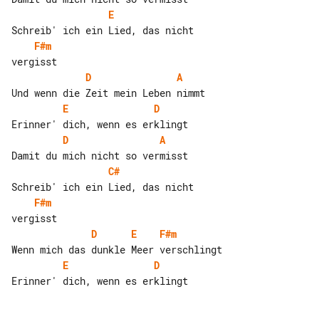
E
F#m
D
A
E
D
D
A
C#
F#m
D
E
F#m
E
D
Erinner' dich, wenn es erklingt
