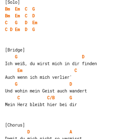
Bm
Em
C
G
Bm
Em
C
D
C
G
D
Em
C
D
Em
D
G
G
D
Em
C
G
D
C
C/B
G
Mein Herz bleibt hier bei dir

D
A