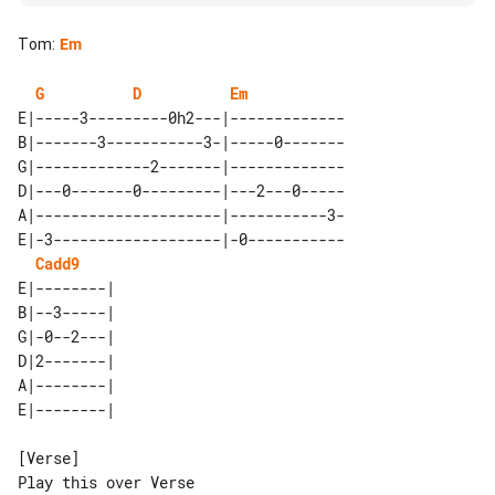
Tom
:
Em
G
D
Em
E|-----3---------0h2---|-------------

B|-------3-----------3-|-----0-------

G|-------------2-------|-------------

D|---0-------0---------|---2---0-----

A|---------------------|-----------3-

E|-3-------------------|-0-----------

Cadd9
E|--------| 

B|--3-----| 

G|-0--2---| 

D|2-------| 

A|--------| 

[Verse]
