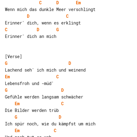
C
D
Em
D
C
C
D
G
Erinner' dich an mich

G
D
Em
C
G
D
Em
C
G
D
Em
C