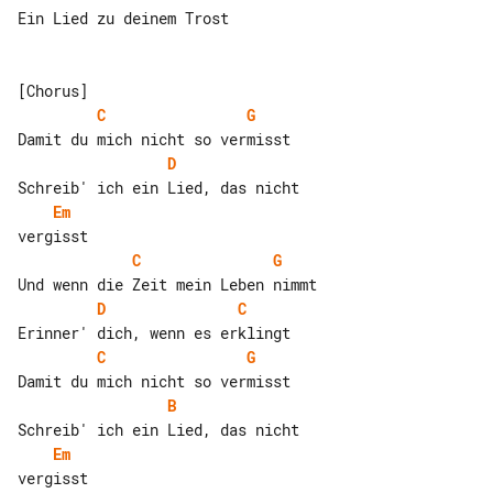
Ein Lied zu deinem Trost

C
G
D
Em
C
G
D
C
C
G
B
Em