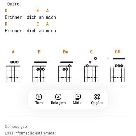
D
E
A
D
E
A
A
B
Bm
C
C#
4
Tom
Rolagem
Mídia
Opções
Composição
:
Essa informação está errada?