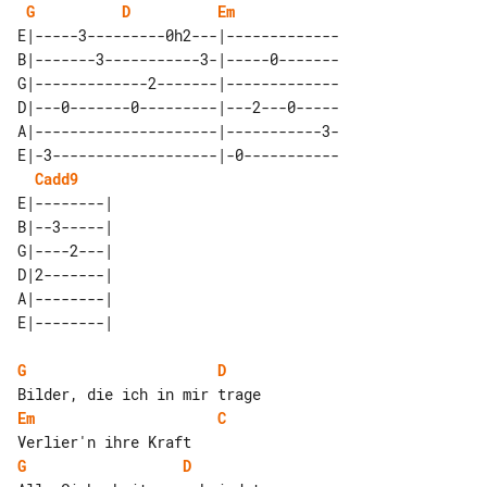
G
D
Em
E|-----3---------0h2---|-------------

B|-------3-----------3-|-----0-------

G|-------------2-------|-------------

D|---0-------0---------|---2---0-----

A|---------------------|-----------3-

E|-3-------------------|-0-----------

Cadd9
E|--------| 

B|--3-----| 

G|----2---| 

D|2-------| 

A|--------| 

G
D
Em
C
G
D