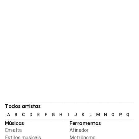
Todos artistas
A
B
C
D
E
F
G
H
I
J
K
L
M
N
O
P
Q
R
Músicas
Ferramentas
Em alta
Afinador
Estilos musicais
Metrônomo