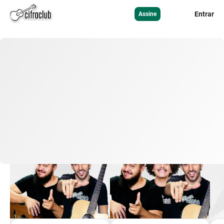
Entrar
Assine
Aprenda
Mais de 15 cursos com aulas
exclusivas do Cifra Club em
uma única assinatura
Assine o Cifra Club Academy e libere aulas, materiais didáticos
e exercícios exclusivos.