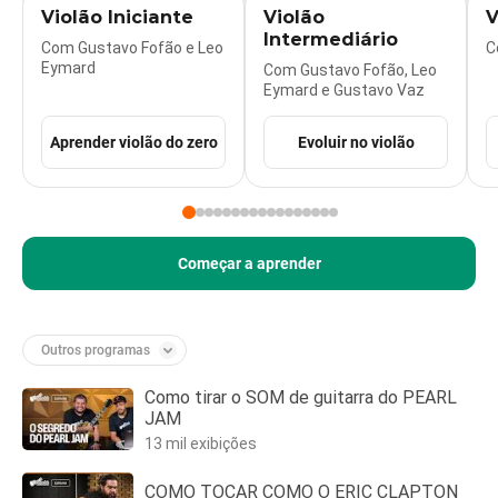
Violão Iniciante
Violão
V
Intermediário
Com Gustavo Fofão e Leo
C
Eymard
Com Gustavo Fofão, Leo
Eymard e Gustavo Vaz
Aprender violão do zero
Evoluir no violão
Começar a aprender
Outros programas
Como tirar o SOM de guitarra do PEARL
JAM
13 mil exibições
COMO TOCAR COMO O ERIC CLAPTON