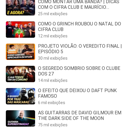
COMO MONTAR UMA BANDA? | DICAS
COM O CIFRA CLUB E MAURÍCIO
FERNANDES
25 mil exibições
COMO O GRINCH ROUBOU O NATAL DO
CIFRA CLUB
12 mil exibições
PROJETO VIOLÃO: O VEREDITO FINAL |
EPISÓDIO 5
30 mil exibições
O SEGREDO SOMBRIO SOBRE O CLUBE
DOS 27
14 mil exibições
O EFEITO QUE DEIXOU O DAFT PUNK
FAMOSO
6 mil exibições
AS GUITARRAS DE DAVID GILMOUR EM
THE DARK SIDE OF THE MOON
75 mil exibições