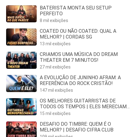
BATERISTA MONTA SEU SETUP
PERFEITO
8 mil exibições
COATED OU NÃO COATED: QUAL A
MELHOR? | CORDAS SG
13 mil exibições
CRIAMOS UMA MÚSICA DO DREAM
THEATER EM 7 MINUTOS!
27 mil exibições
A EVOLUÇÃO DE JUNINHO AFRAM: A
REFERÊNCIA DO ROCK CRISTÃO!
147 mil exibições
OS MELHORES GUITARRISTAS DE
TODOS OS TEMPOS | ELES MERECIAM
MAIS
15 mil exibições
DESAFIO DO TIMBRE: QUEM É O
MELHOR? | DESAFIO CIFRA CLUB
109 mil exibições