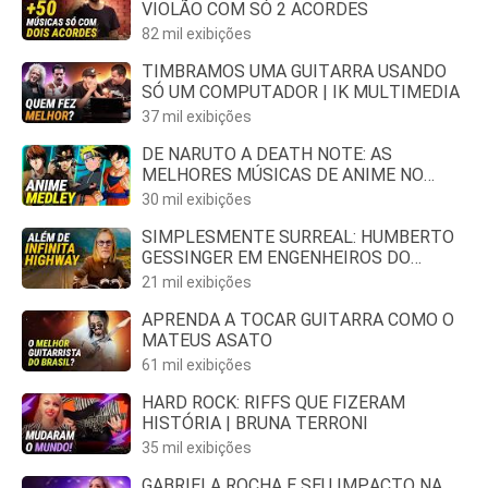
VIOLÃO COM SÓ 2 ACORDES
82 mil exibições
TIMBRAMOS UMA GUITARRA USANDO
SÓ UM COMPUTADOR | IK MULTIMEDIA
37 mil exibições
DE NARUTO A DEATH NOTE: AS
MELHORES MÚSICAS DE ANIME NO
TECLADO
30 mil exibições
SIMPLESMENTE SURREAL: HUMBERTO
GESSINGER EM ENGENHEIROS DO
HAWAII
21 mil exibições
APRENDA A TOCAR GUITARRA COMO O
MATEUS ASATO
61 mil exibições
HARD ROCK: RIFFS QUE FIZERAM
HISTÓRIA | BRUNA TERRONI
35 mil exibições
GABRIELA ROCHA E SEU IMPACTO NA