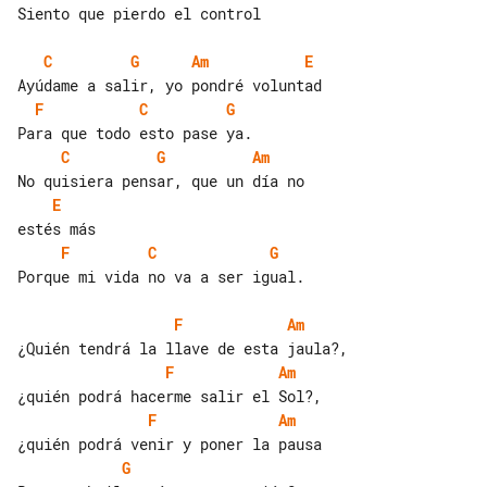
Siento que pierdo el control

C
G
Am
E
F
C
G
C
G
Am
E
F
C
G
Porque mi vida no va a ser igual.

F
Am
F
Am
F
Am
G