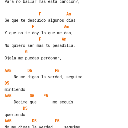
Para no bailar más esta canción?,

F
Am
F
Am
F
Am
G
Ojala me puedas perdonar,

A#5
D5
F5
D5
A#5
D5
F5
D5
A#5
D5
F5