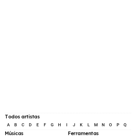
Todos artistas
A
B
C
D
E
F
G
H
I
J
K
L
M
N
O
P
Q
R
Músicas
Ferramentas