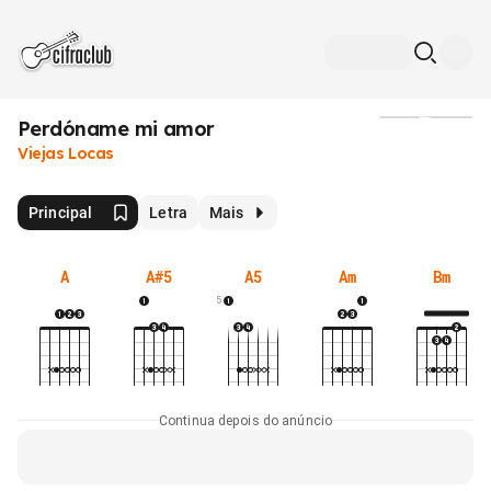
Perdóname mi amor
Mídia
Viejas Locas
Principal
Letra
Mais
A
A#5
A5
Am
Bm
5
Continua depois do anúncio