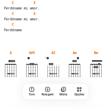
C
E
C
E
C
Perdóname

A
A#5
A5
Am
Bm
5
Tom
Rolagem
Mídia
Opções