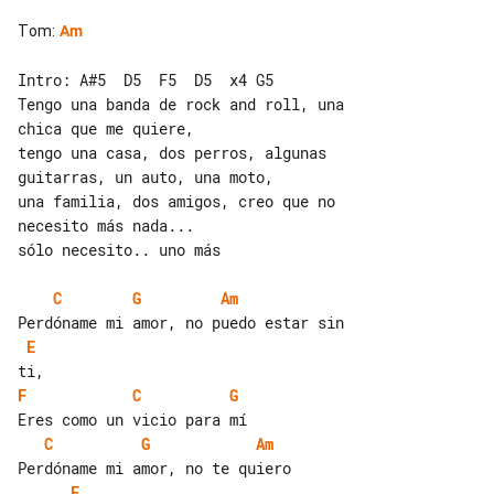
Tom
:
Am
Intro: A#5  D5  F5  D5  x4 G5

Tengo una banda de rock and roll, una 

chica que me quiere,

tengo una casa, dos perros, algunas 

guitarras, un auto, una moto,

una familia, dos amigos, creo que no 

necesito más nada...

sólo necesito.. uno más

C
G
Am
E
F
C
G
C
G
Am
E