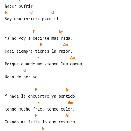
F
C
G
Soy una tortura para ti.

F
Am
F
Am
F
Am
G
Dejo de ser yo.

F
Am
F
Am
F
Am
G