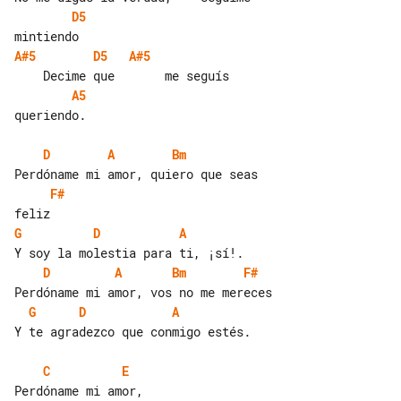
D5
A#5
D5
A#5
A5
queriendo.

D
A
Bm
F#
G
D
A
D
A
Bm
F#
G
D
A
Y te agradezco que conmigo estés.

C
E