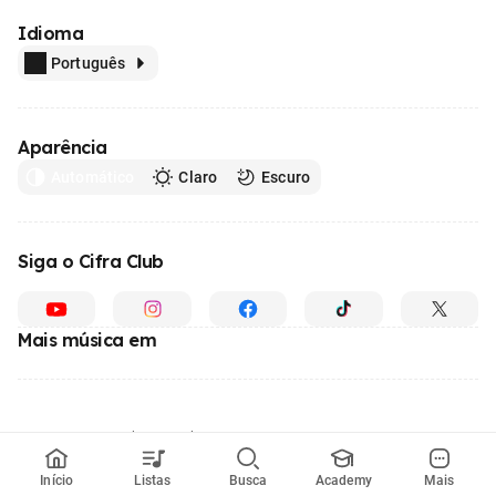
Idioma
Português
Aparência
Automático
Claro
Escuro
Siga o Cifra Club
Mais música em
Feito com
em todo o Brasil
© 1996 - 2026, o maior site de ensino de música do Brasil
Início
Listas
Busca
Academy
Mais