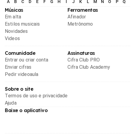
A
B
C
D
E
F
G
H
I
J
K
L
M
N
O
P
Q
R
Músicas
Ferramentas
Em alta
Afinador
Estilos musicais
Metrônomo
Novidades
Videos
Comunidade
Assinaturas
Entrar ou criar conta
Cifra Club PRO
Enviar cifras
Cifra Club Academy
Pedir videoaula
Sobre o site
Termos de uso e privacidade
Ajuda
Baixe o aplicativo