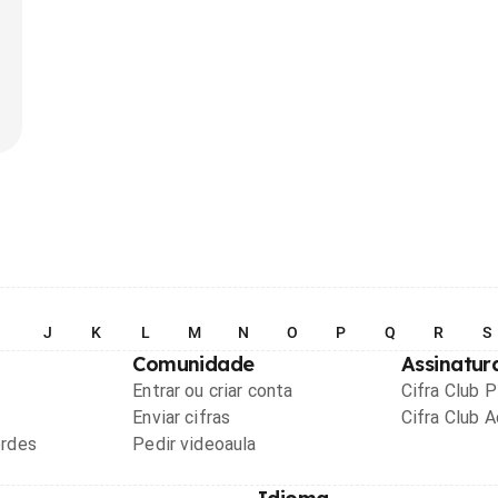
I
J
K
L
M
N
O
P
Q
R
S
Comunidade
Assinatur
Entrar ou criar conta
Cifra Club 
Enviar cifras
Cifra Club 
ordes
Pedir videoaula