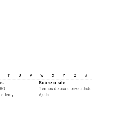
T
U
V
W
X
Y
Z
#
as
Sobre o site
PRO
Termos de uso e privacidade
Academy
Ajuda