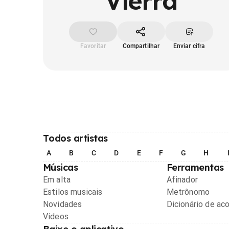
Vierra
Favoritar
Compartilhar
Enviar cifra
Todos artistas
A
B
C
D
E
F
G
H
Músicas
Ferramentas
Em alta
Afinador
Estilos musicais
Metrônomo
Novidades
Dicionário de ac
Videos