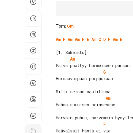
Tom
:
Gm
Am
F
Am
Am
F
E
Am
C
D
F
Am
E
Am
G
Hurmaavampaan purppuraan

Am
Hahmo suruisen prinsessan

F