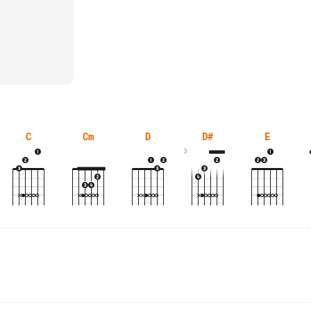
C
Cm
D
D#
E
3