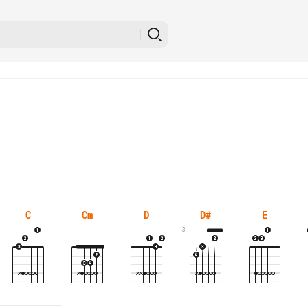
C
Cm
D
D#
E
3