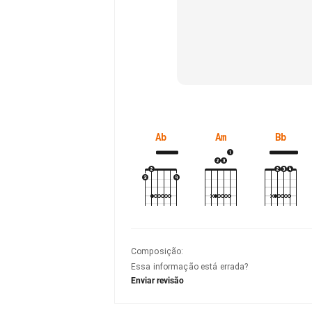
Ab
Am
Bb
Composição
:
Essa informação está errada?
Enviar revisão