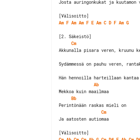
Josta auringonkukat ja kuutamon v
Am
F
Am
Am
F
E
Am
C
D
F
Am
G
Cm
Sydämmessä on pauhu veren, rantak
Ab
Bb
Cm
Ja aatosten autiomaa

Cm
Ab
Cm
Cm
Ab
G
Cm
D#
F
Ab
Cm
D