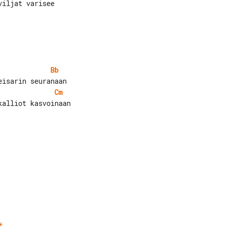
iljat varisee

Bb
Cm
alliot kasvoinaan

#