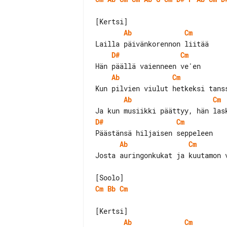
Ab
Cm
D#
Cm
Ab
Cm
Ab
Cm
D#
Cm
Ab
Cm
Josta auringonkukat ja kuutamon v
Cm
Bb
Cm
Ab
Cm