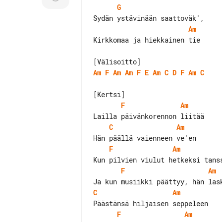
G
Am
Kirkkomaa ja hiekkainen tie

Am
F
Am
Am
F
E
Am
C
D
F
Am
C
F
Am
C
Am
F
Am
F
Am
C
Am
F
Am