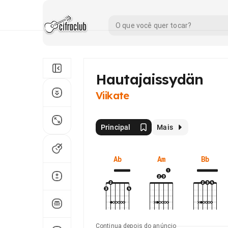
Hautajaissydän
Viikate
Principal
Mais
Ab
Am
Bb
Continua depois do anúncio