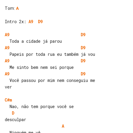
Tom
:
A
Intro 2x: 
A9
D9
A9
D9
A9
D9
A9
D9
A9
D9
  Você passou por mim nem conseguiu me 

ver

C#m
D
A