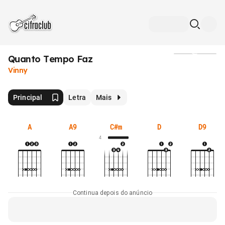
Quanto Tempo Faz
Mídia
Vinny
Principal
Letra
Mais
A
A9
C#m
D
D9
4
Continua depois do anúncio