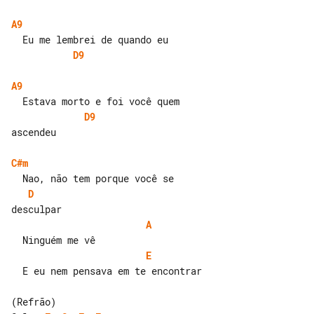
A9
D9
A9
D9
ascendeu

C#m
D
A
E
  E eu nem pensava em te encontrar
