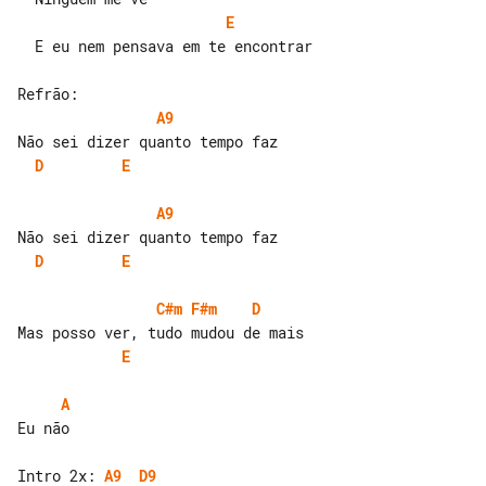
E
  E eu nem pensava em te encontrar

A9
D
E
A9
D
E
C#m
F#m
D
E
A
Eu não

Intro 2x: 
A9
D9