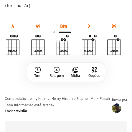
A
A9
C#m
D
D9
4
Tom
Rolagem
Mídia
Opções
Composição
:
Lenny Kravitz, Henry Hirsch e Stephen Mark Pasch
Envio por
Essa informação está errada?
Enviar revisão