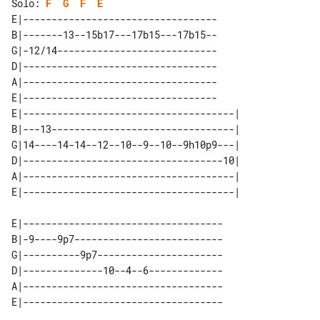
Solo: 
F
G
F
E
E|----------------------------------

B|-------13--15b17---17b15---17b15--

G|-12/14----------------------------

D|----------------------------------

A|----------------------------------

E|----------------------------------

E|-------------------------------------| 

B|---13--------------------------------| 

G|14----14-14--12--10--9--10--9h10p9---| 

D|-----------------------------------10| 

A|-------------------------------------| 

E|-----------------------------------

B|-9----9p7--------------------------

G|----------9p7----------------------

D|--------------10--4--6-------------

A|-----------------------------------
