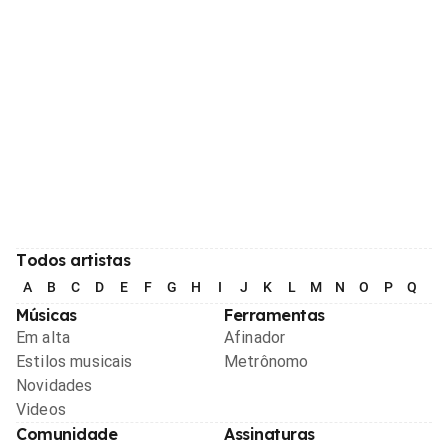
Todos artistas
A
B
C
D
E
F
G
H
I
J
K
L
M
N
O
P
Q
R
Músicas
Ferramentas
Em alta
Afinador
Estilos musicais
Metrônomo
Novidades
Videos
Comunidade
Assinaturas