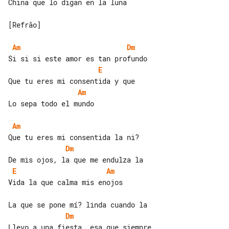
China que lo digan en la luna

[Refrão]

Am
Dm
E
Am
Lo sepa todo el mundo

Am
Dm
E
Am
Vida la que calma mis enojos

Dm