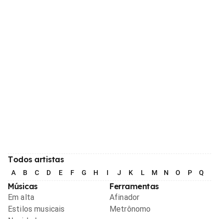
Todos artistas
A
B
C
D
E
F
G
H
I
J
K
L
M
N
O
P
Q
R
Músicas
Ferramentas
Em alta
Afinador
Estilos musicais
Metrônomo