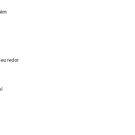
lém
Seu redor
al