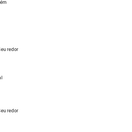
lém
Seu redor
al
Seu redor