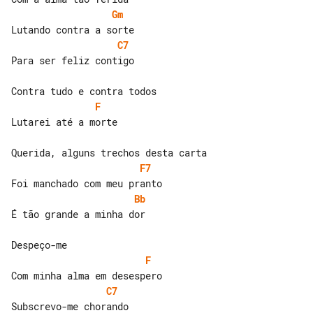
Gm
C7
Para ser feliz contigo

F
Lutarei até a morte

F7
Bb
É tão grande a minha dor

F
C7