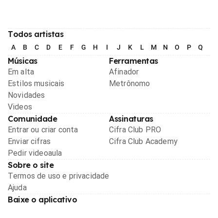
Todos artistas
A
B
C
D
E
F
G
H
I
J
K
L
M
N
O
P
Q
R
Músicas
Ferramentas
Em alta
Afinador
Estilos musicais
Metrônomo
Novidades
Videos
Comunidade
Assinaturas
Entrar ou criar conta
Cifra Club PRO
Enviar cifras
Cifra Club Academy
Pedir videoaula
Sobre o site
Termos de uso e privacidade
Ajuda
Baixe o aplicativo