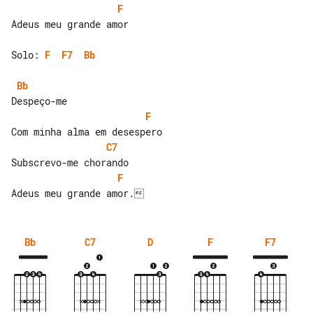
F
Adeus meu grande amor

Solo: 
F
F7
Bb
Bb
F
C7
F
Bb
C7
D
F
F7