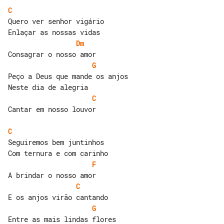
C
Quero ver senhor vigário

Dm
G
Peço a Deus que mande os anjos

C
Cantar em nosso louvor

C
Seguiremos bem juntinhos

F
C
G