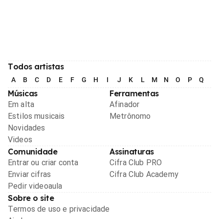
Todos artistas
A
B
C
D
E
F
G
H
I
J
K
L
M
N
O
P
Q
R
Músicas
Ferramentas
Em alta
Afinador
Estilos musicais
Metrônomo
Novidades
Videos
Comunidade
Assinaturas
Entrar ou criar conta
Cifra Club PRO
Enviar cifras
Cifra Club Academy
Pedir videoaula
Sobre o site
Termos de uso e privacidade