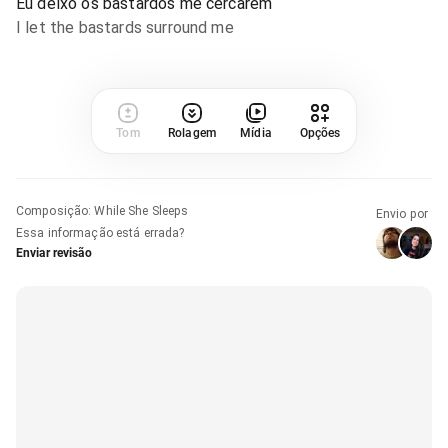
Eu deixo os bastardos me cercarem
I let the bastards surround me
Tom
Rolagem
Mídia
Opções
Composição
:
While She Sleeps
Envio por
Essa informação está errada?
Enviar revisão