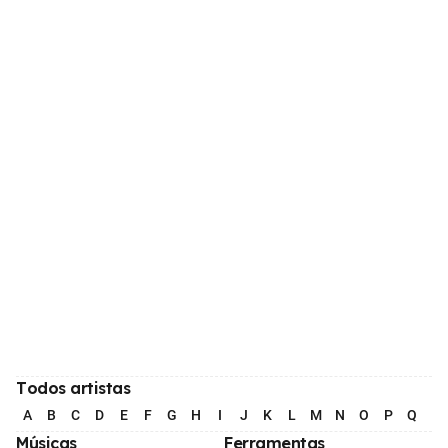
Todos artistas
A
B
C
D
E
F
G
H
I
J
K
L
M
N
O
P
Q
R
Músicas
Ferramentas