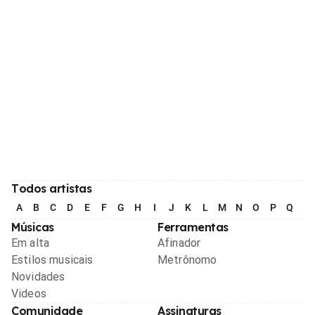
Todos artistas
A
B
C
D
E
F
G
H
I
J
K
L
M
N
O
P
Q
R
Músicas
Ferramentas
Em alta
Afinador
Estilos musicais
Metrônomo
Novidades
Videos
Comunidade
Assinaturas