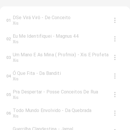
DSe Virá Virô - De Conceito
01
Xis
Eu Me Identifiquei - Magnus 44
02
Xis
Um Mano E As Mina ( Profmix) - Xis E Profeta
03
Xis
Ó Que Fita - Da Banditi
04
Xis
Pra Despertar - Posse Conceitos De Rua
05
Xis
Todo Mundo Envolvido - Da Quebrada
06
Xis
Guerrilha Clandestina - Jamal