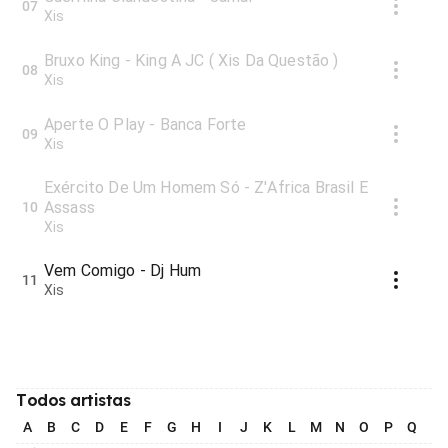
07
Xis
Bruxo King - King A JC ( Xis Da Questão )
08
Xis
Aperte O Play - Banca Forte
09
Xis
Exército De Um Homem Só - Z'Africa Brasil E
Assass
10
Xis
Vem Comigo - Dj Hum
11
Xis
Todos artistas
A
B
C
D
E
F
G
H
I
J
K
L
M
N
O
P
Q
R