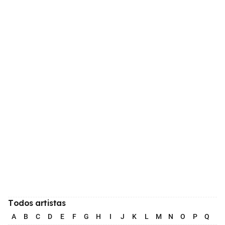
Todos artistas
A
B
C
D
E
F
G
H
I
J
K
L
M
N
O
P
Q
R