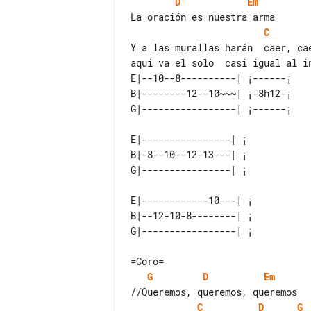
D
Em
C
Y a las murallas harán  caer, cae
E|--10--8----------| ¡------¡ 

B|--------12--10~~~| ¡-8h12-¡ 

E|----------------| ¡ 

B|-8--10--12-13---| ¡ 

E|------------10---| ¡ 

B|--12-10-8--------| ¡ 

G
D
Em
C
D
G