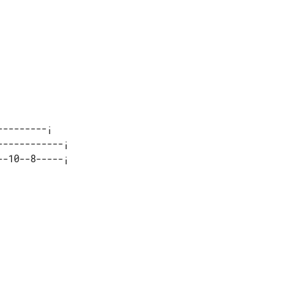
--------¡    

-----------¡ 
