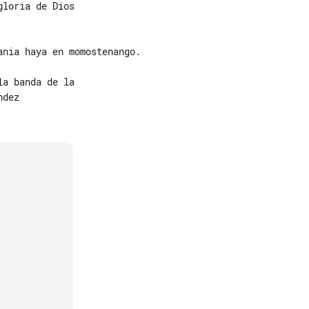
loria de Dios

nia haya en momostenango.

a banda de la

dez
