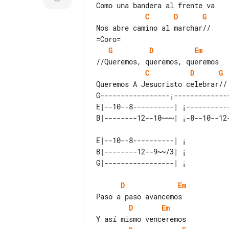
C
D
G
Nos abre camino al marchar//

G
D
Em
C
D
G
G-----------------¡--------------
E|--10--8----------| ¡-----------
E|--10--8----------| ¡ 

B|--------12--9~~/3| ¡ 

D
Em
D
Em