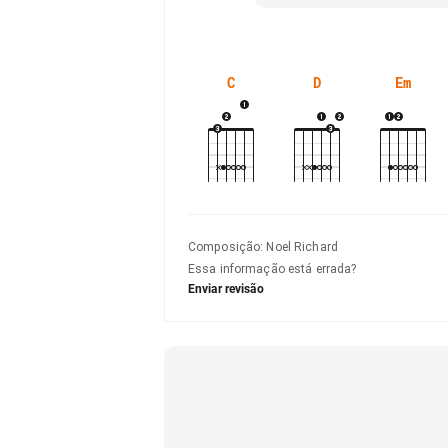
C
D
Em
Composição
:
Noel Richard
Essa informação está errada?
Enviar revisão