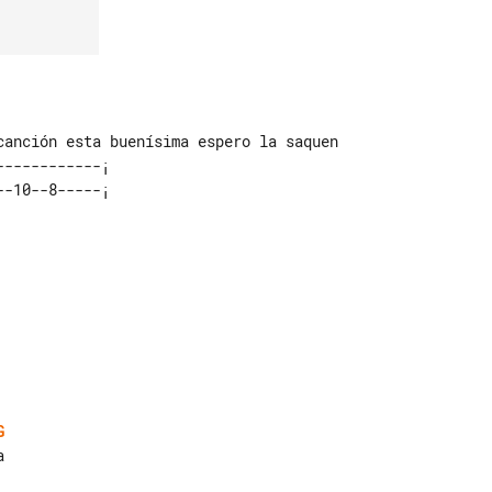
-----------¡ 

G