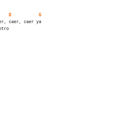
D
G
r, caer, caer ya
