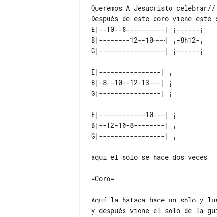
Después de este coro viene este 
E|--10--8----------| ¡------¡ 

B|--------12--10~~~| ¡-8h12-¡ 

E|----------------| ¡ 

B|-8--10--12-13---| ¡ 

E|------------10---| ¡ 

B|--12-10-8--------| ¡ 

aquí el solo se hace dos veces

=Coro=

Aquí la bataca hace un solo y lue
y después viene el solo de la gui