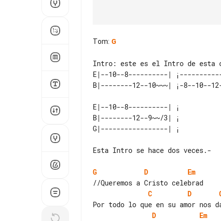
Tom
:
G
E|--10--8----------| ¡-----------
E|--10--8----------| ¡ 

B|--------12--9~~/3| ¡ 

Esta Intro se hace dos veces.-

G
D
Em
C
D
D
Em