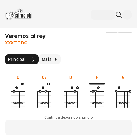
Veremos al rey
Mídia
XXXIII DC
Principal
Mais
C
C7
D
F
G
Continua depois do anúncio