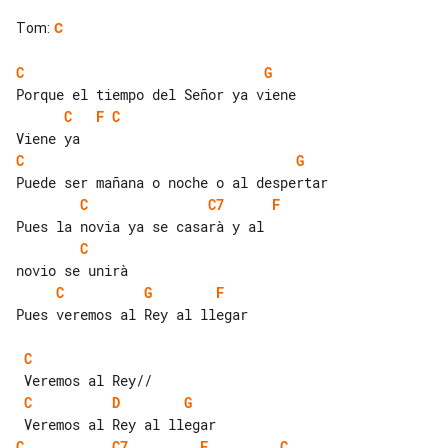
Tom
:
C
C
G
C
F
C
C
G
C
C7
F
C
C
G
F
Pues veremos al Rey al llegar

C
C
D
G
C
C7
F
C