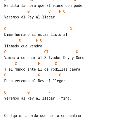
G
C
F
C
Veremos al Rey al llegar

C
G
C
F
C
C
C7
G
C
F
C
C
G
C
Pues veremos al Rey al llegar.

C
G
F
Veremos al Rey al llegar  (fin).

Cualquier acorde que no lo encuentren 
