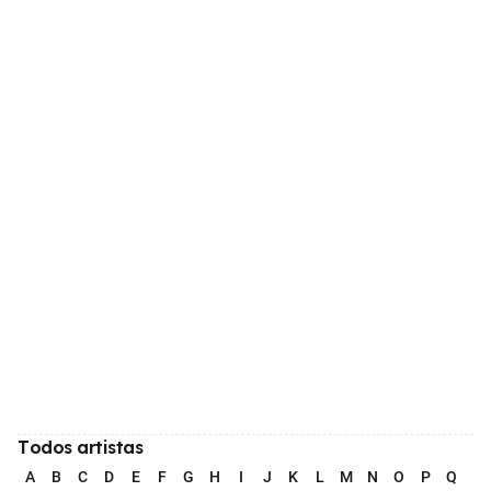
Todos artistas
A
B
C
D
E
F
G
H
I
J
K
L
M
N
O
P
Q
R