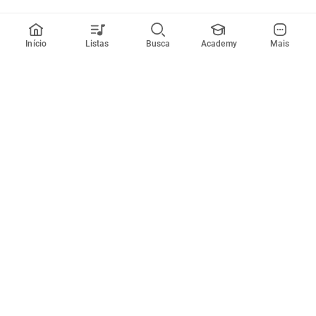
Início
Listas
Busca
Academy
Mais
Todos artistas
A
B
C
D
E
F
G
H
I
J
K
L
M
N
O
P
Q
R
Músicas
Ferramentas
Em alta
Afinador
Estilos musicais
Metrônomo
Novidades
Videos
Comunidade
Assinaturas
Entrar ou criar conta
Cifra Club PRO
Enviar cifras
Cifra Club Academy
Pedir videoaula