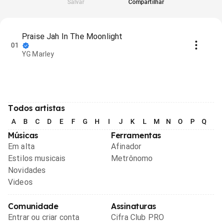
Salvar
Compartilhar
Praise Jah In The Moonlight
01
YG Marley
Todos artistas
A
B
C
D
E
F
G
H
I
J
K
L
M
N
O
P
Q
R
Músicas
Ferramentas
Em alta
Afinador
Estilos musicais
Metrônomo
Novidades
Videos
Comunidade
Assinaturas
Entrar ou criar conta
Cifra Club PRO