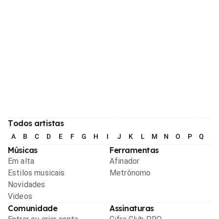
Todos artistas
A
B
C
D
E
F
G
H
I
J
K
L
M
N
O
P
Q
R
Músicas
Ferramentas
Em alta
Afinador
Estilos musicais
Metrônomo
Novidades
Videos
Comunidade
Assinaturas