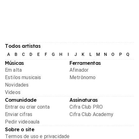
Todos artistas
A
B
C
D
E
F
G
H
I
J
K
L
M
N
O
P
Q
R
Músicas
Ferramentas
Em alta
Afinador
Estilos musicais
Metrônomo
Novidades
Videos
Comunidade
Assinaturas
Entrar ou criar conta
Cifra Club PRO
Enviar cifras
Cifra Club Academy
Pedir videoaula
Sobre o site
Termos de uso e privacidade