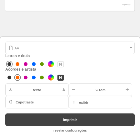
Página 3 /
3
Letras e título
Acordes e artista
-
texto
½ tom
Capotraste
exibir
A
restaurar
Bb
imprimir
B
resetar configurações