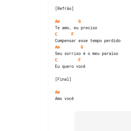
[Refrão]

Am
G
C
F
Am
G
C
F
Eu quero você

[Final]

Am