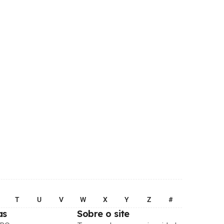
T
U
V
W
X
Y
Z
#
as
Sobre o site