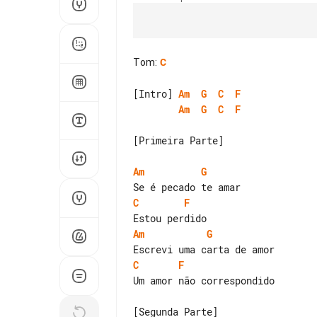
Tom
:
C
[Intro] 
Am
G
C
F
Am
G
C
F
[Primeira Parte]

Am
G
C
F
Am
G
C
F
Um amor não correspondido

[Segunda Parte]
