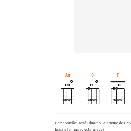
Am
C
F
Composição
:
José Eduardo Belarmino de Car
Essa informação está errada?