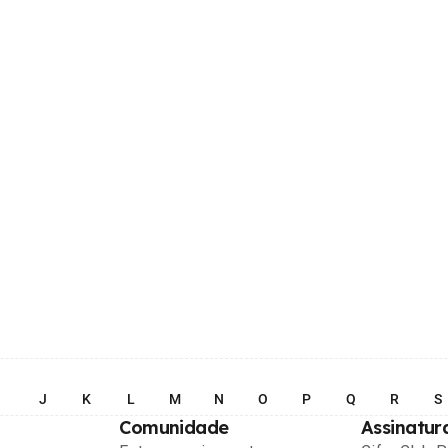
I
J
K
L
M
N
O
P
Q
R
S
Comunidade
Assinatur