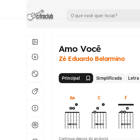
Amo Você
Zé Eduardo Belarmino
Principal
Simplificada
Letra
Am
C
F
Continua depois do anúncio