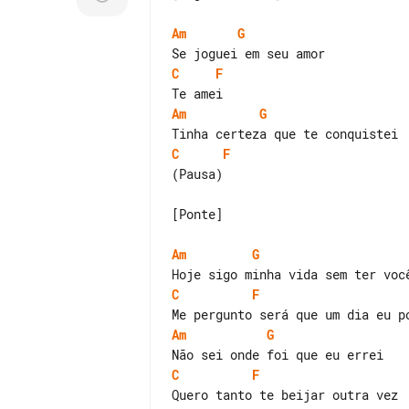
Am
G
C
F
Am
G
C
F
(Pausa)

[Ponte]

Am
G
C
F
Am
G
C
F
Quero tanto te beijar outra vez
