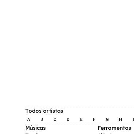
Todos artistas
A
B
C
D
E
F
G
H
Músicas
Ferramentas