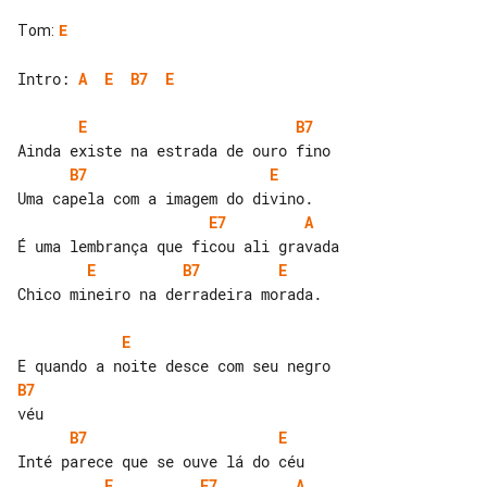
Tom
:
E
Intro: 
A
E
B7
E
E
B7
B7
E
E7
A
E
B7
E
Chico mineiro na derradeira morada.

E
B7
B7
E
E
E7
A