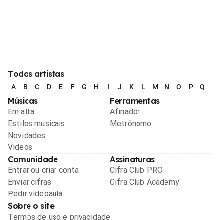
Todos artistas
A
B
C
D
E
F
G
H
I
J
K
L
M
N
O
P
Q
R
Músicas
Ferramentas
Em alta
Afinador
Estilos musicais
Metrônomo
Novidades
Videos
Comunidade
Assinaturas
Entrar ou criar conta
Cifra Club PRO
Enviar cifras
Cifra Club Academy
Pedir videoaula
Sobre o site
Termos de uso e privacidade