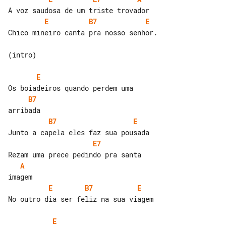
E
B7
E
Chico mineiro canta pra nosso senhor.

(intro)

E
B7
B7
E
E7
A
E
B7
E
No outro dia ser feliz na sua viagem

E