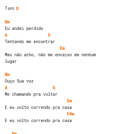
Tom
:
D
Bm
A
G
Em
Mas não acho, não me encaixo em nenhum 

lugar

Bm
A
G
Em
F#m
E eu volto correndo pra casa

Bm