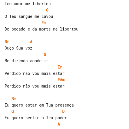
G
Em
Do pecado e da morte me libertou

Bm
A
G
Em
F#m
Perdido não vou mais estar

Bm
G
D
A