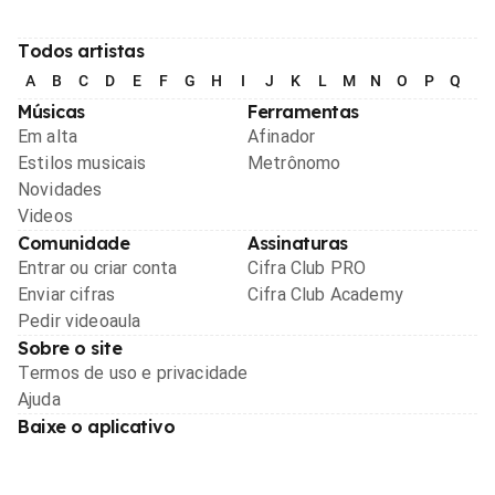
Todos artistas
A
B
C
D
E
F
G
H
I
J
K
L
M
N
O
P
Q
R
Músicas
Ferramentas
Em alta
Afinador
Estilos musicais
Metrônomo
Novidades
Videos
Comunidade
Assinaturas
Entrar ou criar conta
Cifra Club PRO
Enviar cifras
Cifra Club Academy
Pedir videoaula
Sobre o site
Termos de uso e privacidade
Ajuda
Baixe o aplicativo