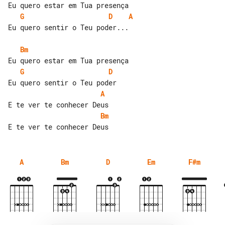
G
D
A
Eu quero sentir o Teu poder...

Bm
G
D
A
Bm
A
Bm
D
Em
F#m