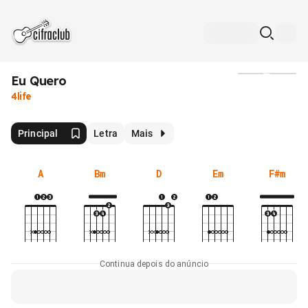
Eu Quero
Mídia
4life
Principal
Letra
Mais
A
Bm
D
Em
F#m
Continua depois do anúncio