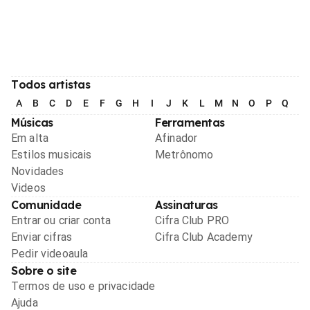
Todos artistas
A
B
C
D
E
F
G
H
I
J
K
L
M
N
O
P
Q
R
Músicas
Ferramentas
Em alta
Afinador
Estilos musicais
Metrônomo
Novidades
Videos
Comunidade
Assinaturas
Entrar ou criar conta
Cifra Club PRO
Enviar cifras
Cifra Club Academy
Pedir videoaula
Sobre o site
Termos de uso e privacidade
Ajuda