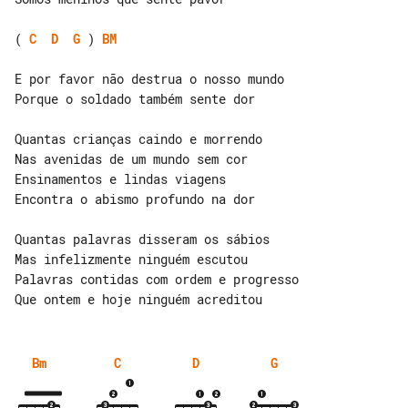
( 
C
D
G
 ) 
BM
E por favor não destrua o nosso mundo

Porque o soldado também sente dor

Quantas crianças caindo e morrendo

Nas avenidas de um mundo sem cor

Ensinamentos e lindas viagens

Encontra o abismo profundo na dor

Quantas palavras disseram os sábios

Mas infelizmente ninguém escutou

Palavras contidas com ordem e progresso

Bm
C
D
G