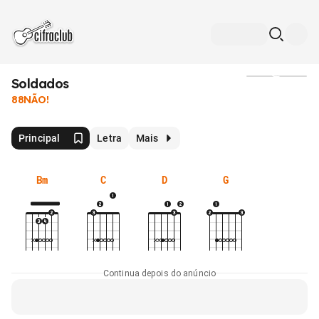
Soldados
Mídia
88NÃO!
Principal
Letra
Mais
Bm
C
D
G
Continua depois do anúncio