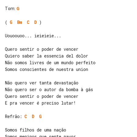
Tom
:
G
( 
G
Bm
C
D
 )

Uouoouoo... ieieieie...

Quero sentir o poder de vencer

Quiero saber la essencia del dolor

Não somos livres de um mundo perfeito

Somos conscientes de nuestra union

Não quero ver tanta devastação

Quero sentir o poder de vencer

E pra vencer é preciso lutar!

Refrão: 
C
D
G
Somos filhos de uma nação

Somos meninos que sente pavor
