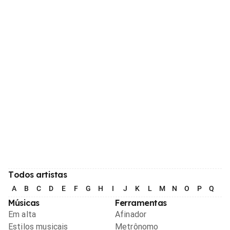
Todos artistas
A
B
C
D
E
F
G
H
I
J
K
L
M
N
O
P
Q
R
Músicas
Ferramentas
Em alta
Afinador
Estilos musicais
Metrônomo