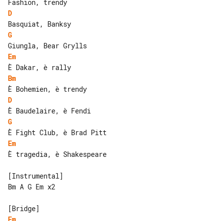
D
G
Em
Bm
D
G
Em
È tragedia, è Shakespeare

[Instrumental]

Bm A G Em x2

Em