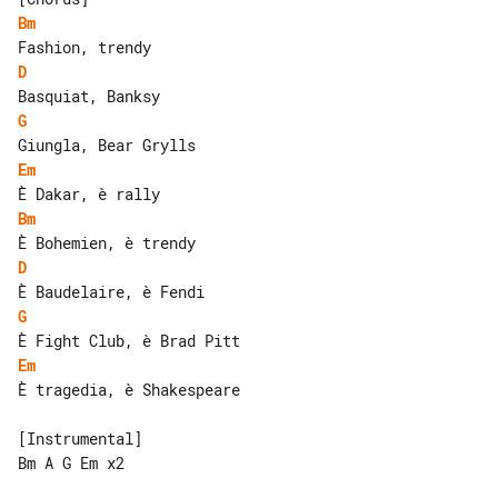
Bm
D
G
Em
Bm
D
G
Em
È tragedia, è Shakespeare

[Instrumental]

Bm A G Em x2
