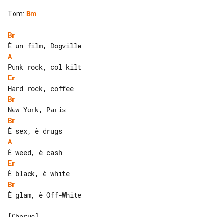
Tom
:
Bm
Bm
A
Em
Bm
Bm
A
Em
Bm
È glam, è Off-White
