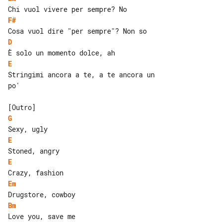
F#
D
E
Stringimi ancora a te, a te ancora un 

po'

G
E
E
Em
Bm